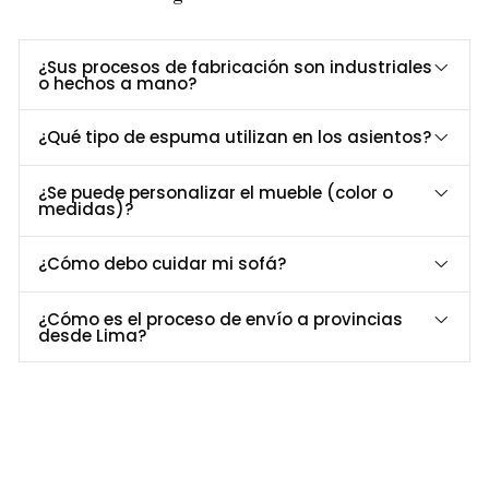
SKU: 3022008
Características Técnicas
¿Sus procesos de fabricación son industriales
o hechos a mano?
Dimensiones (cm):
¿Qué tipo de espuma utilizan en los asientos?
Mesa
Largo: 200 Ancho: 90, Alto: 75
¿Se puede personalizar el mueble (color o
Silla:
Alto: 90, Ancho: 50, Largo: 50
medidas)?
Estructura: M
adera tornillo (acabado parafinico)
¿Cómo debo cuidar mi sofá?
Relleno del Asiento y Respaldo:
Espuma de alta densidad
25kg
Revestimiento: Cuero Dibox
¿Cómo es el proceso de envío a provincias
desde Lima?
Color:
Negro
Tablero de Mesa:
MDP enchapado (acabado parafinico)
Detalles Adicionales
Instalación/Montaje:
Este Producto se entrega armado
Tiempo de Entrega:
Tiempo de Entrega:
Luego de