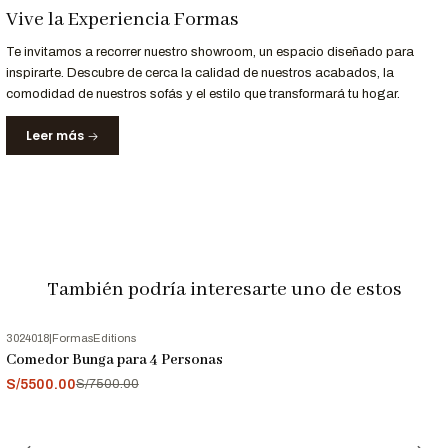
Vive la Experiencia Formas
confirmada la compra se ordenará su fabricación y posterior
entrega en un plazo de 18 a 22 días hábiles.
Te invitamos a recorrer nuestro showroom, un espacio diseñado para
Garantía:
12 meses
inspirarte. Descubre de cerca la calidad de nuestros acabados, la
Origen:
Perú
comodidad de nuestros sofás y el estilo que transformará tu hogar.
Consideraciones:
Imágenes referenciales, los colores pueden
Leer más
variar según la configuración de tu pantalla, o sombras.
Información de Contacto:
"¿Listo para transformar tu hogar con estilo? ¡Contacta con
nosotros hoy mismo! Estamos aquí para ayudarte a elegir los
muebles perfectos para tu espacio. Llama ahora o escribe al
También podría interesarte uno de estos
952-998-747
. ¡Esperamos poder hacer de tu hogar un lugar
aún más acogedor y elegante!"
3024018
|
FormasEditions
-27%
OFF
Comedor Bunga para 4 Personas
S/5500.00
S/7500.00