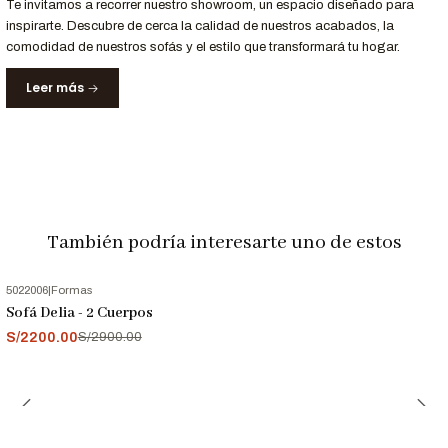
Garantía
Te invitamos a recorrer nuestro showroom, un espacio diseñado para
acabados.
inspirarte. Descubre de cerca la calidad de nuestros acabados, la
comodidad de nuestros sofás y el estilo que transformará tu hogar.
Nota Importante
Leer más
Las imágenes son referenciales. Los colores pueden variar
ligeramente según la configuración de tu pantalla.
También podría interesarte uno de estos
5022006
|
Formas
-24%
OFF
Sofá Delia - 2 Cuerpos
S/2200.00
S/2900.00