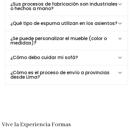
¿Sus procesos de fabricación son industriales
Largo
210 cm
o hechos a mano?
Profundidad
80 cm
Alto
75 cm
¿Qué tipo de espuma utilizan en los asientos?
Material
Patas de madera Tornillo, Tela Merina, Francia.
Asiento
Espuma de 27 KG Densidad.
¿Se puede personalizar el mueble (color o
medidas)?
Personalización a Tu Medida
¿Cómo debo cuidar mi sofá?
¿Buscas un acabado o tamaño específico?
Personaliza el Sofá Salamanca para adaptarlo perfectamente a
¿Cómo es el proceso de envío a provincias
tu espacio y estilo.
desde Lima?
Contáctanos al
952-998-747
para más detalles.
Entrega y Garantía
Servicio
Detalle
Entrega
Recibe tu sofá en 8 a 12 días laborables.
Garantizada
Vive la Experiencia Formas
12 meses de respaldo para materiales y