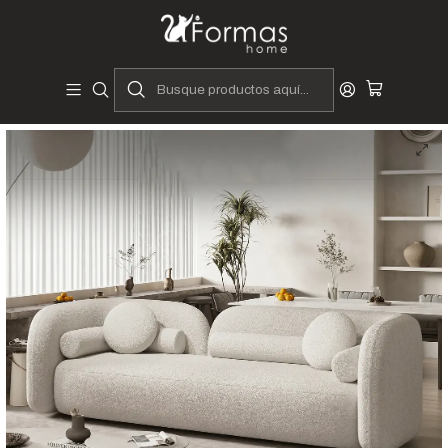
Diseñadores y Fabricantes Peruanos
Inicio
Hogar
Muebles de Sala
Sofás y Seccionales
Sofás
Sofá Salamanca - 3 Cuerpos