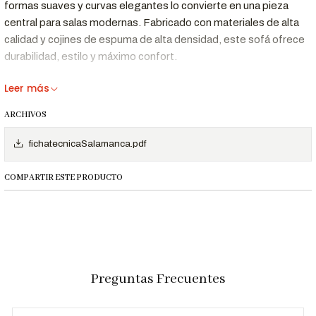
formas suaves y curvas elegantes lo convierte en una pieza
central para salas modernas. Fabricado con materiales de alta
calidad y cojines de espuma de alta densidad, este sofá ofrece
durabilidad, estilo y máximo confort.
Beneficios Clave
Leer más
Diseño
Con líneas curvas y acabados refinados, el Sofá
ARCHIVOS
Simple y
Salamanca aporta un toque de sofisticación y
fichatecnicaSalamanca.pdf
Elegante:
modernidad a cualquier sala.
Los cojines de espuma de alta densidad están
Comodidad
COMPARTIR ESTE PRODUCTO
diseñados para ofrecer un soporte ergonómico y
Superior:
una experiencia de descanso única.
Resistencia
La estructura sólida y los materiales premium
y
garantizan resistencia y una larga vida útil, incluso
Durabilidad:
con uso constante.
Preguntas Frecuentes
Dimensiones y Especificaciones
Especificación
Detalle