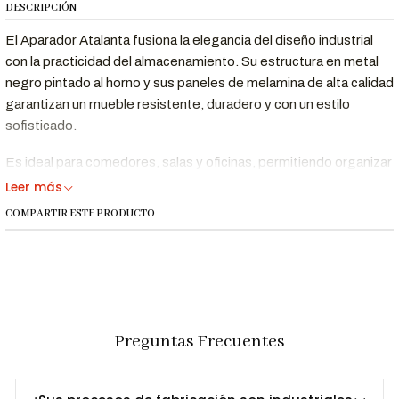
DESCRIPCIÓN
El Aparador Atalanta fusiona la elegancia del diseño industrial
con la practicidad del almacenamiento. Su estructura en metal
negro pintado al horno y sus paneles de melamina de alta calidad
garantizan un mueble resistente, duradero y con un estilo
sofisticado.
Es ideal para comedores, salas y oficinas, permitiendo organizar
vajilla, documentos o artículos decorativos con orden y
Leer más
modernidad. Su diseño versátil lo convierte en una pieza clave
COMPARTIR ESTE PRODUCTO
para interiores contemporáneos.
Beneficios Clave
Combinación de
metal negro y melamina
,
Diseño Industrial
Preguntas Frecuentes
perfecta para espacios sofisticados y
Moderno
funcionales.
Amplio Espacio
Cuenta con
puertas y compartimentos