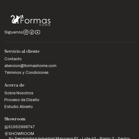
variar ligeramente según la configuración de tu pantalla.
Síguenos
Servicio al cliente
Contacto
atencion@formashome.com
Términos y Condiciones
Acerca de
Sobre Nosotros
Proceso de Diseño
Estudio Abierto
Showroom
51952998747
SHOWROOM
Av. Separadora Industrial Manzana P1 - Lote 40 - Barrio 2 - Sector