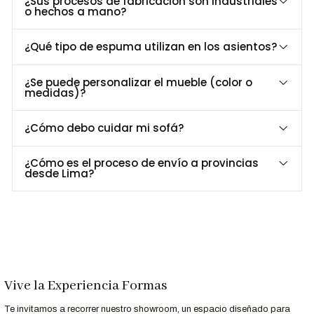
¿Sus procesos de fabricación son industriales
de
espaciosos
para guardar lo que necesites
o hechos a mano?
Almacenamiento
de forma organizada.
Materiales
Estructura de
metal pintado al horno
y
¿Qué tipo de espuma utilizan en los asientos?
Resistentes y
tableros de
melamina de alta calidad
que
Duraderos
soportan el uso diario.
¿Se puede personalizar el mueble (color o
medidas)?
Ideal para Salas,
Diseño versátil que se adapta a distintos
Oficinas y
ambientes, brindando
orden y estilo
.
¿Cómo debo cuidar mi sofá?
Comedores
Dimensiones y Especificaciones
¿Cómo es el proceso de envío a provincias
desde Lima?
Especificación
Detalle
Largo
110 cm
Profundidad
29 cm
Alto
78 cm
Melamina de alta calidad, Base de Metal
Material
pintado al horno
Vive la Experiencia Formas
Acabados
Te invitamos a recorrer nuestro showroom, un espacio diseñado para
Metal Negro mate, Melamina Panela