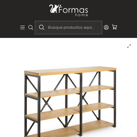
Diseñadores y Fabricantes Peruanos
Inicio
Hogar
Muebles de Sala
Almacenamiento
Aparadores y Vitrinas
Aparador Atalanta