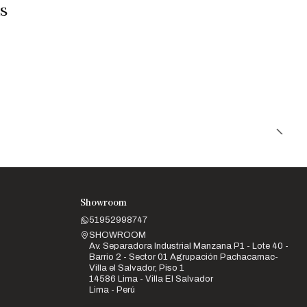
s
Showroom
51952998747
SHOWROOM
Av. Separadora Industrial Manzana P1 - Lote 40 -
Barrio 2 - Sector 01 Agrupación Pachacamac-
Villa el Salvador, Piso 1
14586 Lima - Villa El Salvador
Lima - Perú