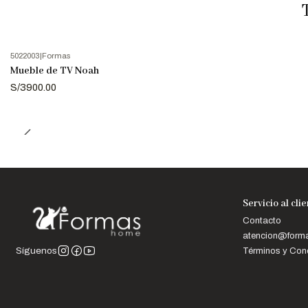
5022003
|
Formas
Mueble de TV Noah
S/3900.00
Servicio al cli
Contacto
atencion@for
Términos y Con
Síguenos