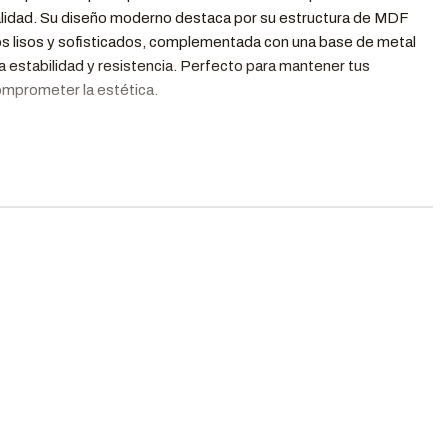
onalidad. Su diseño moderno destaca por su estructura de MDF
s lisos y sofisticados, complementada con una base de metal
a estabilidad y resistencia. Perfecto para mantener tus
omprometer la estética.
 pintado con acabados suaves y elegantes, resistente al uso
io
al pintado al horno, lo que proporciona mayor durabilidad y un
ue moderno.
ajones, 2 puertas
icaciones
lle
cm
m