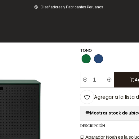
Hogar
Muebles de Sala
Almacenamiento
Aparadores y Vitrinas
Aparad
Diseñadores y Fabricantes Peruanos
|
Aparador Noah
TONO
A
Cantidad
Agregar a la lista 
Mostrar stock de ubi
DESCRIPCIÓN
El Aparador Noah es la sol