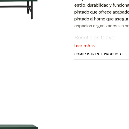
estilo, durabilidad y funci
pintado que ofrece acabado
pintado al horno que asegur
espacios organizados sin c
Beneficios Clave
Leer más
MDF
Estructura Premium
COMPARTIR ESTE PRODUCTO
diar
Met
Base Robusta
toq
Almacenamiento
4 c
Práctico
Dimensiones y Especif
Especificación
Deta
Largo
150 
Profundidad
45 c