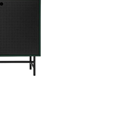
Alto
75 c
Material
MDF 
Acabados Disponibles
Ton
Personalización a Tu M
¿Buscas un acabado o tama
Personaliza el aparador Noa
Contáctanos al
952-998
Entrega y Garantía
Servicio
Detal
Entrega Garantizada
Recibe
Garantía
12 me
Nota:
Las imágenes son ref
configuración de tu pantalla.