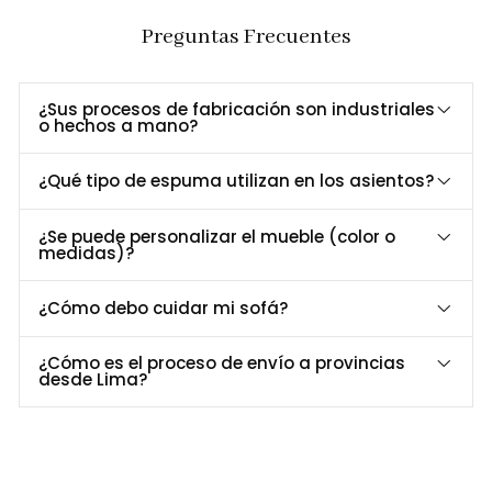
Beneficios Clave
Preguntas Frecuentes
Base de metal negro
Estilo moderno y resistencia
mate
garantizada.
¿Sus procesos de fabricación son industriales
Ajuste de respaldo para mayor
o hechos a mano?
Diseño versátil
confort.
Complemento del Sofá
Perfecta armonía estética y
¿Qué tipo de espuma utilizan en los asientos?
Calista
funcional.
¿Se puede personalizar el mueble (color o
medidas)?
Dimensiones y Especificaciones
Especificación
Detalle
¿Cómo debo cuidar mi sofá?
Base de
metal pintado al horno negro mate
Material
y tapizado en
tela Beige
¿Cómo es el proceso de envío a provincias
desde Lima?
Dimensiones
Largo
85 cm
, Ancho
85 cm
, Alto
44 cm
Uso
Salas modernas, oficinas, áreas de espera
recomendado
Asiento
Espuma de 25 KG Densidad.