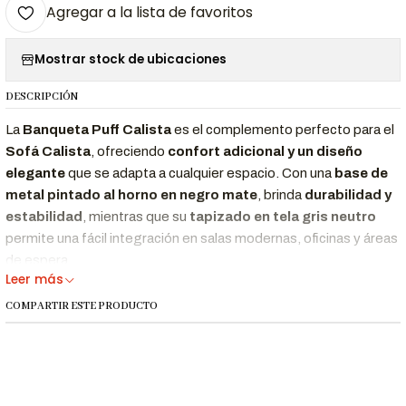
Agregar a la lista de favoritos
Mostrar stock de ubicaciones
DESCRIPCIÓN
La
Banqueta Puff Calista
es el complemento perfecto para el
Sofá Calista
, ofreciendo
confort adicional y un diseño
elegante
que se adapta a cualquier espacio. Con una
base de
metal pintado al horno en negro mate
, brinda
durabilidad y
estabilidad
, mientras que su
tapizado en tela gris neutro
permite una fácil integración en salas modernas, oficinas y áreas
de espera.
Leer más
Ideal para usar como
apoyo para los pies, asiento extra o
COMPARTIR ESTE PRODUCTO
mesa auxiliar
, esta banqueta es una pieza versátil que realza la
funcionalidad de cualquier ambiente.