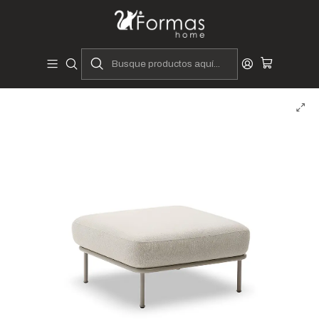
Diseñadores y Fabricantes Peruanos
Inicio
Hogar
Muebles de Sala
Butacas y Banquetas
Pufs y Banquetas
Banqueta Calista