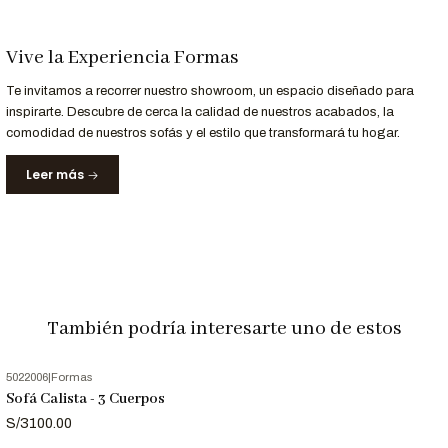
Personalización Disponible
¿Necesitas otro color o tamaño?
Vive la Experiencia Formas
Podemos fabricar la
Banqueta Puff Calista
en distintas
Te invitamos a recorrer nuestro showroom, un espacio diseñado para
tonalidades y medidas para adaptarla a tu espacio.
inspirarte. Descubre de cerca la calidad de nuestros acabados, la
comodidad de nuestros sofás y el estilo que transformará tu hogar.
¿Eres arquitecto o interiorista?
Si necesitas el
archivo 3D
de este producto para tu proyecto,
Leer más
contáctanos
y te lo facilitamos.
Llama al
952-998-747
para más información.
Entrega y Garantía
También podría interesarte uno de estos
Servicio
Detalle
Entrega
Recibe tu banqueta en
8 a 10 días
5022006
|
Formas
Garantizada
laborables.
Sofá Calista - 3 Cuerpos
12 meses
de respaldo para materiales y
Garantía
S/3100.00
acabados.