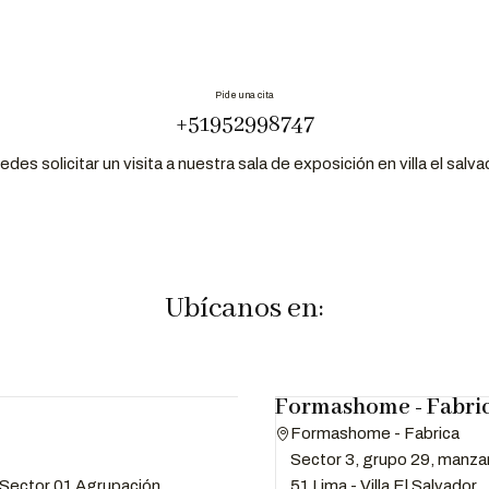
Pide una cita
+51952998747
edes solicitar un visita a nuestra sala de exposición en villa el salva
Ubícanos en:
Formashome - Fabri
Formashome - Fabrica
Sector 3, grupo 29, manzan
51 Lima - Villa El Salvador
- Sector 01 Agrupación