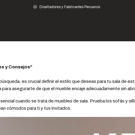
a para Elegir Muebles de Sala en Perú: Consejos para Estilo, Comodida
Diseñadores y Fabricantes Peruanos
de Sala en Perú: Consejos para Estilo,
ips y Consejos"
squeda, es crucial definir el estilo que deseas para tu sala de esta
 para asegurarte de que el mueble encaje adecuadamente sin abru
encial cuando se trata de muebles de sala. Prueba los sofás y sil
sean cómodos para ti y tus invitados.