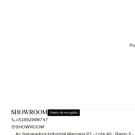
Pu
SHOWROOM
Punto de recogida
+51952998747
SHOWROOM
Av. Separadora Industrial Manzana P1 - Lote 40 - Barrio 2 