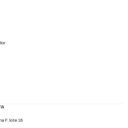
dor
ca
a F, lote 16