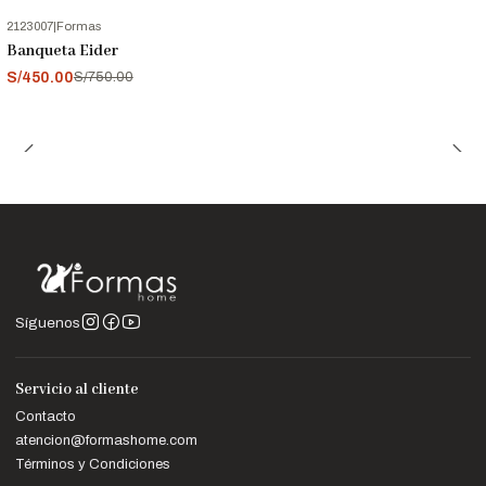
2123007
|
Formas
-40%
OFF
Banqueta Eider
S/450.00
S/750.00
Síguenos
Servicio al cliente
Contacto
atencion@formashome.com
Términos y Condiciones