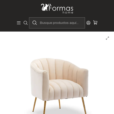
Diseñadores y Fabricantes Peruanos
Inicio
Hogar
Muebles de Sala
Butacas y Banquetas
Butacas
Butaca Alan