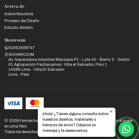
Acerca de
Sobre Nosotros
Proceso de Diseño
Estudio Abierto
Showroom
51952998747
SHOWROOM
Av. Separadora Industrial Manzana P1 - Lote 40 - Barrio 2 - Sector
01 Agrupación Pachacamac- Villa el Salvador, Piso 1
14586 Lima - Villa El Salvador
Lima - Perú
¡Hola! ¿Tienes alguna consulta sobre
nuestros diseños, materiales o
2026 Formas home: Venta de muebles de diseño y calidad para el hogar
tiempos de envío? Déjanos un
en Lima Perú .
mensaje y te asesoramos.
Todos los derechos reservados.
Desarrollado por Jumpseller
.