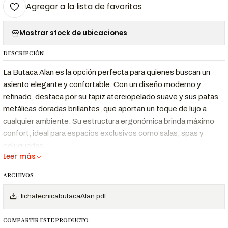
Agregar a la lista de favoritos
Mostrar stock de ubicaciones
DESCRIPCIÓN
La Butaca Alan es la opción perfecta para quienes buscan un
asiento elegante y confortable. Con un diseño moderno y
refinado, destaca por su tapiz aterciopelado suave y sus patas
metálicas doradas brillantes, que aportan un toque de lujo a
cualquier ambiente. Su estructura ergonómica brinda máximo
confort, ideal para espacios exclusivos como salas, spas y
peluquerías.
Leer más
Características Destacadas
ARCHIVOS
Con
patas doradas brillantes
para un
Diseño elegante
toque sofisticado.
fichatecnicabutacaAlan.pdf
Tapiz
COMPARTIR ESTE PRODUCTO
aterciopelado de
Suave al tacto y fácil de limpiar.