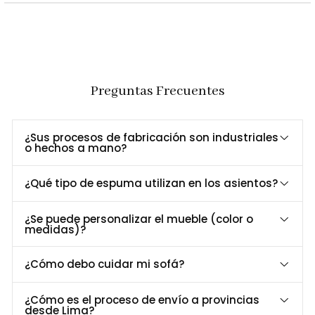
alta calidad
Ideal para
salas de estar
, salones de
spa
,
Versatilidad
peluquerías
y ambientes modernos.
Personalización
Opciones en colores y tapizados.
Preguntas Frecuentes
Dimensiones y Especificaciones
Especificación
Medida
Altura
86 cm
¿Sus procesos de fabricación son industriales
o hechos a mano?
Largo
74 cm
Ancho
65 cm
¿Qué tipo de espuma utilizan en los asientos?
Material de base
Metal dorado brillante
Tapizado
Tela aterciopelada
¿Se puede personalizar el mueble (color o
medidas)?
Versatilidad y Estilo para Diversos Espacios
¿Cómo debo cuidar mi sofá?
En salas y recibidores, agregando un toque de distinción.
En spas y peluquerías, brindando comodidad y
¿Cómo es el proceso de envío a provincias
sofisticación.
desde Lima?