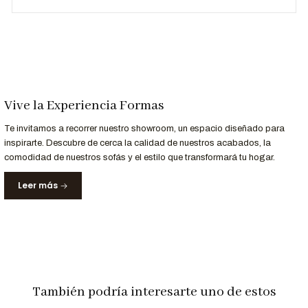
En hoteles y oficinas, aportando un estilo moderno y
elegante.
Personaliza tu butaca y solicita una cotización al 952-998-
747
Entrega y Garantía
Vive la Experiencia Formas
Servicio
Detalle
Te invitamos a recorrer nuestro showroom, un espacio diseñado para
Tiempo de entrega
10 a 15 días laborables.
inspirarte. Descubre de cerca la calidad de nuestros acabados, la
Garantía
12 meses en estructura y materiales.
comodidad de nuestros sofás y el estilo que transformará tu hogar.
Dale un toque de lujo y confort a tu espacio con la Butaca
Leer más
Alan. Encuéntrala en Formas Home.
Nota: Las imágenes son referenciales. Los colores pueden
variar según la configuración de tu pantalla.
También podría interesarte uno de estos