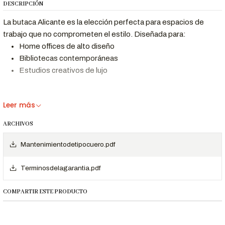
DESCRIPCIÓN
La butaca Alicante es la elección perfecta para espacios de
trabajo que no comprometen el estilo. Diseñada para:
Home offices de alto diseño
Bibliotecas contemporáneas
Estudios creativos de lujo
Beneficios Clave
Leer más
Comodidad
Diseño confortable que perdura
ARCHIVOS
perfecta
Durabilidad
Mantenimientodetipocuero.pdf
Estructura de acero resistente
extrema
Limpieza fácil
Cuero Dibox que repele derrames
Terminosdelagarantia.pdf
Líneas que proyectan autoridad con
Estilo atemporal
elegancia
COMPARTIR ESTE PRODUCTO
Dimensiones y especificaciones Técnicas