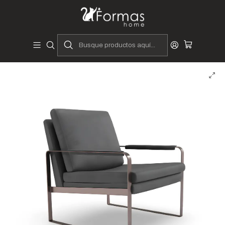
Diseñadores y Fabricantes Peruanos
Inicio
Hogar
Muebles de Sala
Butacas y Banquetas
Butacas
Butaca Alicante