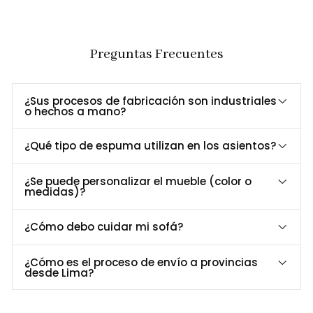
Especificación
Detalle
Largo
72 cm
Ancho
80 cm
Preguntas Frecuentes
Alto
76 cm
estructura de acero, revestimiento en cuero
Material
Dibox
¿Sus procesos de fabricación son industriales
o hechos a mano?
Asiento /
espuma de alta densidad
respaldo
¿Qué tipo de espuma utilizan en los asientos?
Personalización a Tu Medida
¿Se puede personalizar el mueble (color o
¿Te gustaría personalizar el color o acabado del
Sofá
medidas)?
Centauri
?
Contáctanos al 952-998-747
para adaptarlo a tu estilo y
¿Cómo debo cuidar mi sofá?
necesidades.
¿Cómo es el proceso de envío a provincias
Entrega y garantía
desde Lima?
Servicio
Detalle
Entrega
Recibe tu butaca en
13 a 15 días hábiles