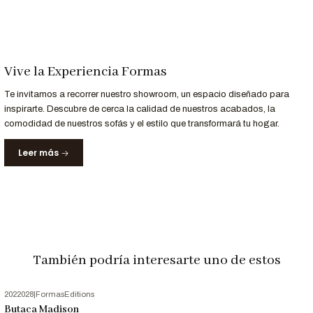
Garantía
12 meses
de respaldo para materiales.
Nota Importante
Las imágenes son referenciales. Los colores pueden variar
Vive la Experiencia Formas
ligeramente según la configuración de tu pantalla.
Te invitamos a recorrer nuestro showroom, un espacio diseñado para
inspirarte. Descubre de cerca la calidad de nuestros acabados, la
comodidad de nuestros sofás y el estilo que transformará tu hogar.
Leer más
También podría interesarte uno de estos
2022028
|
FormasEditions
-43%
OFF
Butaca Madison