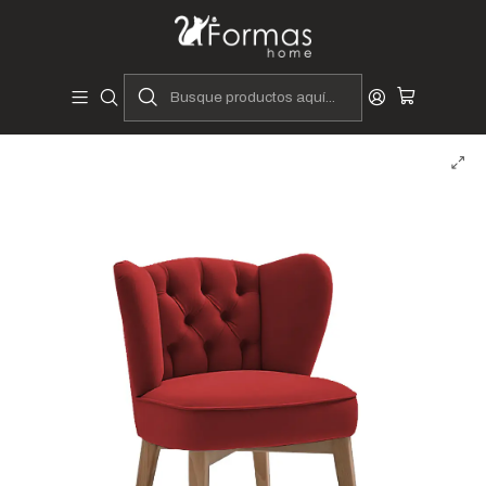
Diseñadores y Fabricantes Peruanos
Inicio
Hogar
Muebles de Sala
Butacas y Banquetas
Butacas
Butaca Norton