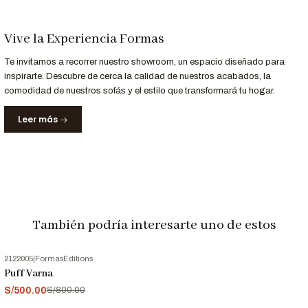
Personalización a Tu Medida
Vive la Experiencia Formas
¿Te gustaría otro acabado o tapiz?
Te invitamos a recorrer nuestro showroom, un espacio diseñado para
Contáctanos al 952-998-747
y personaliza la
Butaca
inspirarte. Descubre de cerca la calidad de nuestros acabados, la
Norton
para que se adapte perfectamente a tu espacio.
comodidad de nuestros sofás y el estilo que transformará tu hogar.
Entrega y Garantía
Leer más
Servicio
Detalle
Entrega Garantizada
Hasta
10 días hábiles
Garantía
12 meses en materiales y acabados
Nota: Las imágenes son referenciales. Los tonos pueden variar
ligeramente según la configuración de tu pantalla.
También podría interesarte uno de estos
2122005
|
FormasEditions
-38%
OFF
Puff Varna
S/500.00
S/800.00