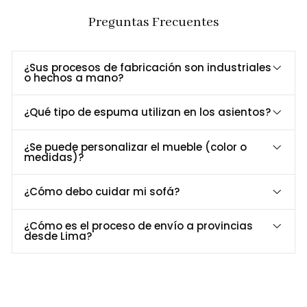
cuidados que marcan la diferencia.
Moderno
Preguntas Frecuentes
Confort
Asiento con espuma de alta densidad de 25
Compacto
kg/m³ para una experiencia cómoda y firme.
Materiales de
Tapizado en Piel de Potro, textura única y
¿Sus procesos de fabricación son industriales
o hechos a mano?
Alta Calidad
sofisticada.
Estructura de madera maciza y patas
Base Robusta
¿Qué tipo de espuma utilizan en los asientos?
resistentes con acabado premium.
Dimensiones y Especificaciones
¿Se puede personalizar el mueble (color o
medidas)?
Especificación
Detalle
Largo
64 cm
¿Cómo debo cuidar mi sofá?
Ancho
60 cm
¿Cómo es el proceso de envío a provincias
Alto
79 cm
desde Lima?
Estructura
Madera maciza
Revestimiento
Piel de Potro
Asiento
Espuma de alta densidad (25 kg/m³)
Patas
Madera con acabado premium