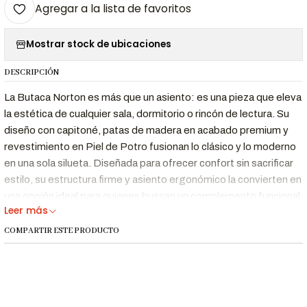
Agregar a la lista de favoritos
Mostrar stock de ubicaciones
DESCRIPCIÓN
La Butaca Norton es más que un asiento: es una pieza que eleva
la estética de cualquier sala, dormitorio o rincón de lectura. Su
diseño con capitoné, patas de madera en acabado premium y
revestimiento en Piel de Potro fusionan lo clásico y lo moderno
en una sola silueta. Diseñada para ofrecer confort sin sacrificar
estilo, su estructura firme y asiento ergonómico la convierten en
una opción ideal para quienes buscan un complemento funcional
Leer más
y decorativo.
COMPARTIR ESTE PRODUCTO
Beneficios Clave
Estilo Vintage
Capitoné elegante, líneas suaves y detalles
con Aire