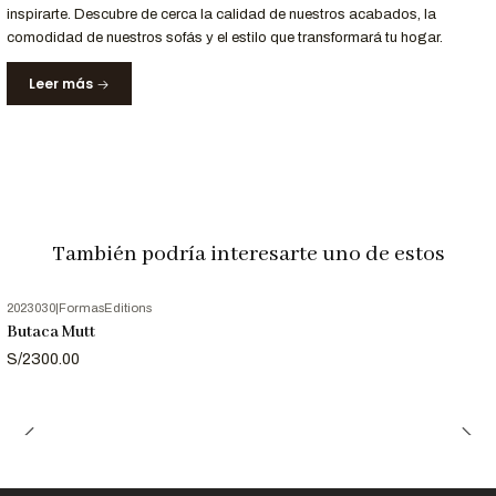
inspirarte. Descubre de cerca la calidad de nuestros acabados, la
Servicio
Detalle
comodidad de nuestros sofás y el estilo que transformará tu hogar.
Entrega Garantizada
Recibe tu butaca en 15-20 días hábiles
Garantía
12 meses en materiales y acabados
Leer más
Nota:
Las imágenes son referenciales. Los tonos pueden variar
ligeramente según la configuración de tu pantalla.
También podría interesarte uno de estos
2023030
|
FormasEditions
Butaca Mutt
S/2300.00