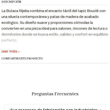
DESCRIPCIÓN
La Butaca Rijeka combina el encanto táctil del tapiz Bouclé con
una silueta contemporánea y patas de madera de acabado
ecológico. Su diseño suave y proporciones cómodas la
convierten en una pieza ideal para salones, rincones de lectura o
dormitorios donde se busca estilo, calidez y confort en equilibrio
perfecto.
Leer más
Beneficios Clave
Estilo
COMPARTIR ESTE PRODUCTO
Líneas suaves, diseño compacto y texturas
Contemporáneo
acogedoras.
y Cálido
Comodidad
Asiento con espuma de alta densidad (25-27
Acolchada
kg/m³) para una experiencia placentera.
Tela suave, elegante y moderna con textura
Tapiz Bouclé
Preguntas Frecuentes
envolvente.
Base de Madera
Patas resistentes con acabado ecológico,
Natural
diseño sólido y elegante.