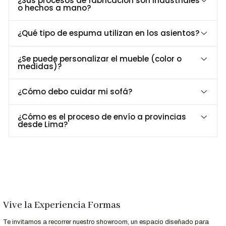
¿Sus procesos de fabricación son industriales
o hechos a mano?
Dimensiones y Especificaciones
Especificación
Detalle
¿Qué tipo de espuma utilizan en los asientos?
Largo
65 cm
¿Se puede personalizar el mueble (color o
Ancho
76 cm
medidas)?
Alto
75 cm
Estructura
Madera maciza
¿Cómo debo cuidar mi sofá?
Revestimiento
Tela Bouclé
3
Asiento
Espuma de alta densidad 25-27 kg/m
¿Cómo es el proceso de envío a provincias
desde Lima?
Acabado
para madera: ecológico natural
Personalización a Tu Medida
¿Te gustaría personalizar el tapiz o acabado?
Contáctanos al 952-998-747
y adapta la Butaca Rijeka según
tu estilo y espacio.
Vive la Experiencia Formas
Entrega y Garantía
Te invitamos a recorrer nuestro showroom, un espacio diseñado para