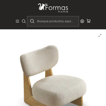
Diseñadores y Fabricantes Peruanos
Inicio
Hogar
Muebles de Sala
Butacas y Banquetas
Butacas
Butaca Rijeka