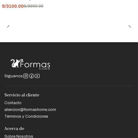
952-998-747
. ¡Esperamos poder hacer de tu hogar un lugar
S/3100.00
S/3900.00
aún más acogedor y elegante!"
Síguenos
Servicio al cliente
Contacto
atencion@formashome.com
Términos y Condiciones
Acerca de
Sobre Nosotros