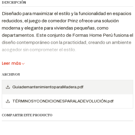
DESCRIPCIÓN
Diseñado para maximizar el estilo y la funcionalidad en espacios
reducidos, el juego de comedor Prinz ofrece una solución
moderna y elegante para viviendas pequeñas, como
departamentos. Este conjunto de Formas Home Perú fusiona el
diseño contemporáneo con la practicidad, creando un ambiente
acogedor sin comprometer el estilo.
Características Destacadas:
Leer más
Diseño Moderno Compacto:
Prinz presenta un diseño
ARCHIVOS
moderno y compacto, ideal para viviendas pequeñas y
GuiademantenimientoparaMadera.pdf
departamentos. Sus líneas limpias y formas geométricas
ofrecen una estética contemporánea que optimiza el
TÉRMINOSYCONDICIONESPARALADEVOLUCIÓN.pdf
espacio sin renunciar al estilo.
Mesa Redonda Espaciosa:
La mesa redonda del conjunto
COMPARTIR ESTE PRODUCTO
Prinz maximiza la funcionalidad en espacios limitados. Su
diseño circular no solo fomenta la interacción en cenas
íntimas, sino que también facilita la circulación en ambientes