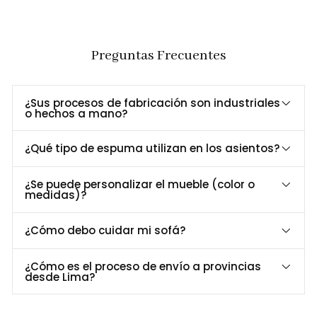
más reducidos.
Sillas Ergonómicas:
Las sillas del conjunto Prinz son
ergonómicas y elegantes, proporcionando comodidad sin
Preguntas Frecuentes
ocupar demasiado espacio. Su diseño compacto permite
que se deslicen fácilmente debajo de la mesa cuando no
están en uso, optimizando aún más el espacio.
¿Sus procesos de fabricación son industriales
o hechos a mano?
SKU: 3022041
¿Qué tipo de espuma utilizan en los asientos?
Características Técnicas
Dimensiones (cm):
¿Se puede personalizar el mueble (color o
medidas)?
Mesa
Largo: 95 Ancho: 95, Alto: 75
¿Cómo debo cuidar mi sofá?
Silla:
Alto: 83, Ancho: 50, Largo: 50
¿Cómo es el proceso de envío a provincias
Estructura: M
adera tornillo (acabado parafinico)
desde Lima?
Relleno del Asiento y Respaldo:
Espuma de alta densidad
25kg