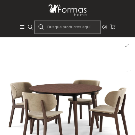
Diseñadores y Fabricantes Peruanos
Inicio
Hogar
Comedores
juegos de comedor
Juegos de Comedor 4 Sillas
Juego de Comedor Prinz | 4 Sillas