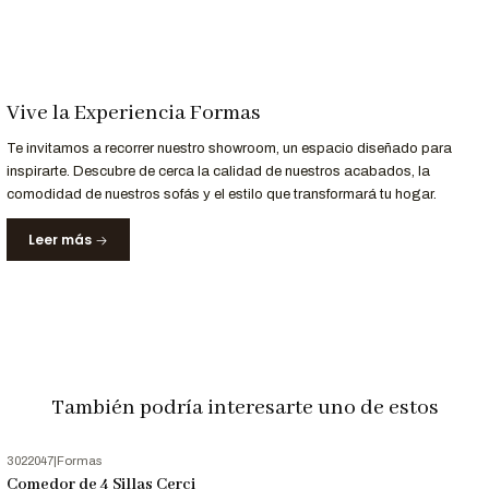
Revestimiento:
Montreal, Piel de potro, cielo
Color:
Beige/variado
Tablero de Mesa:
MDP enchapado (acabado parafinico)
Detalles Adicionales
Vive la Experiencia Formas
Instalación/Montaje:
Este Producto se entrega armado
Te invitamos a recorrer nuestro showroom, un espacio diseñado para
inspirarte. Descubre de cerca la calidad de nuestros acabados, la
Tiempo de Entrega:
Tiempo de Entrega:
Luego de
comodidad de nuestros sofás y el estilo que transformará tu hogar.
confirmada la compra se ordenará su fabricación y posterior
entrega en un plazo de 15 a 20 días hábiles.
Leer más
Garantía:
12 meses
Origen:
Perú
Consideraciones:
Imágenes referenciales, los colores pueden
variar según la configuración de tu pantalla, o sombras.
Información de Contacto:
También podría interesarte uno de estos
"¿Listo para transformar tu hogar con estilo? ¡Contacta con
nosotros hoy mismo! Estamos aquí para ayudarte a elegir los
3022047
|
Formas
muebles perfectos para tu espacio. Llama ahora o escribe al
-21%
OFF
Comedor de 4 Sillas Cerci