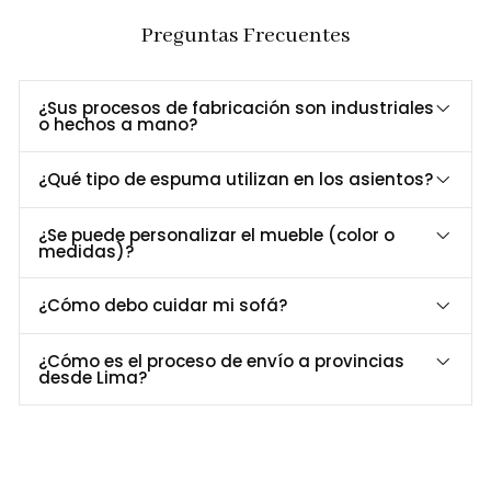
Duraderos
ecológico y tablero MDP enchapado.
Preguntas Frecuentes
Dimensiones y Especificaciones
¿Sus procesos de fabricación son industriales
Especificación
Detalle
o hechos a mano?
Mesa
diámetro: 105 cm / alto: 76 cm
Silla
largo: 45 cm / ancho: 45 cm / alto: 80 cm
¿Qué tipo de espuma utilizan en los asientos?
Estructura
Madera de pino maciza, acabado ecológico
Superficie
Tablero MDP enchapado
¿Se puede personalizar el mueble (color o
medidas)?
Tapiz
Tela Cielo
Personalización a Tu Medida
¿Cómo debo cuidar mi sofá?
¿Te gustaría el
Comedor Mila
en otro color de tapiz o acabado
de madera?
¿Cómo es el proceso de envío a provincias
desde Lima?
Contáctanos al 952-998-747
y personalízalo según tu estilo
y espacio.
Entrega y Garantía