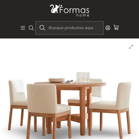
Diseñadores y Fabricantes Peruanos
Inicio
Hogar
Comedores
juegos de comedor
Juegos de Comedor 4 Sillas
Juego de comedor 4 asientos Mila