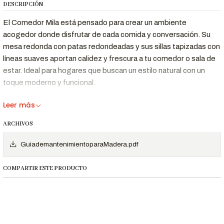
DESCRIPCIÓN
El Comedor Mila está pensado para crear un ambiente
acogedor donde disfrutar de cada comida y conversación. Su
mesa redonda con patas redondeadas y sus sillas tapizadas con
líneas suaves aportan calidez y frescura a tu comedor o sala de
estar. Ideal para hogares que buscan un estilo natural con un
toque moderno y funcional.
Leer más
Beneficios Clave
ARCHIVOS
Diseño Natural y
Patas redondeadas en madera de pino y
GuiademantenimientoparaMadera.pdf
Fresco
tapiz suave que aporta calidez visual.
Perfecto para
Su mesa redonda de 105 cm es ideal para
COMPARTIR ESTE PRODUCTO
Espacios
optimizar espacios sin perder estilo.
Reducidos
Sillas con revestimiento en tela Cielo,
Tapiz Confortable
suave al tacto y fácil de combinar.
Materiales
Madera maciza de pino con acabado