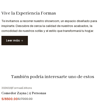
Servicio
Detalle
Entrega Garantizada
18 a 22 días hábiles
Vive la Experiencia Formas
Alcance
Envíos a Lima y provincias
Te invitamos a recorrer nuestro showroom, un espacio diseñado para
Garantía
12 meses en materiales y acabados
inspirarte. Descubre de cerca la calidad de nuestros acabados, la
comodidad de nuestros sofás y el estilo que transformará tu hogar.
Nota:
Las imágenes son referenciales. Los tonos pueden variar
ligeramente según la configuración de tu pantalla.
Leer más
También podría interesarte uno de estos
3024016
|
FormasEditions
-7%
OFF
Comedor Zayna | 4 Personas
S/6500.00
S/7000.00