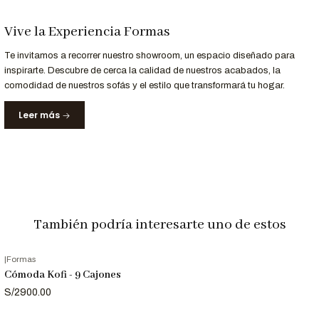
recomendado
Compartimentos
5 cajón con cierre suave
Vive la Experiencia Formas
Personalización a Tu Medida
Te invitamos a recorrer nuestro showroom, un espacio diseñado para
¿Buscas un acabado o tamaño específico?
inspirarte. Descubre de cerca la calidad de nuestros acabados, la
comodidad de nuestros sofás y el estilo que transformará tu hogar.
Personalízala con acabados o dimensiones específicas.
Leer más
Contáctanos al
952-998-747
para más información.
Entrega y Garantía
Servicio
Detalle
Entrega
Recibe tu aparador en 8 días laborables.
Garantizada
También podría interesarte uno de estos
12 meses de respaldo para materiales y
Garantía
acabados.
|
Formas
Nota Importante
Cómoda Kofi - 9 Cajones
S/2900.00
Las imágenes son referenciales. Los colores pueden variar
ligeramente según la configuración de tu pantalla.