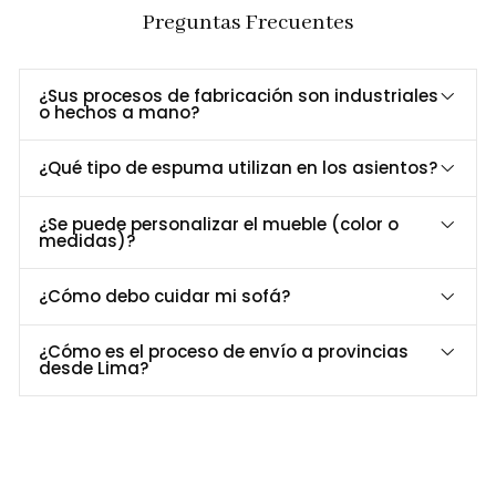
Preguntas Frecuentes
Beneficios Clave
¿Sus procesos de fabricación son industriales
o hechos a mano?
Diseño
Ideal para dormitorios contemporáneos o
Moderno y
minimalistas, con líneas limpias y acabados en
¿Qué tipo de espuma utilizan en los asientos?
Versátil
tonos neutros.
Estilo
Los detalles minimalistas y los tiradores discretos
¿Se puede personalizar el mueble (color o
Sofisticado
realzan su diseño contemporáneo.
medidas)?
Dimensiones y Especificaciones
¿Cómo debo cuidar mi sofá?
Especificación
Detalle
Largo
108 cm
¿Cómo es el proceso de envío a provincias
Profundidad
50 cm
desde Lima?
Alto
117 cm
Melamina Bellota, Duna/ Base Metal pintado al
Material
horno.
Uso
Dormitorio