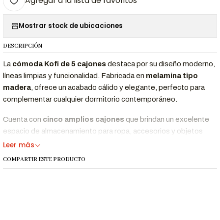
Agregar a la lista de favoritos
Mostrar stock de ubicaciones
DESCRIPCIÓN
La
cómoda Kofi de 5 cajones
destaca por su diseño moderno,
líneas limpias y funcionalidad. Fabricada en
melamina tipo
madera
, ofrece un acabado cálido y elegante, perfecto para
complementar cualquier dormitorio contemporáneo.
Cuenta con
cinco amplios cajones
que brindan un excelente
espacio de almacenamiento para ropa, accesorios y objetos
personales. Sus
patas de metal pintado al horno
no solo
Leer más
refuerzan la estructura, sino que añaden un detalle industrial y
COMPARTIR ESTE PRODUCTO
sofisticado al diseño.
Con proporciones generosas y materiales duraderos, la cómoda
Kofi es la opción ideal para quienes buscan funcionalidad sin
perder estilo en su dormitorio.