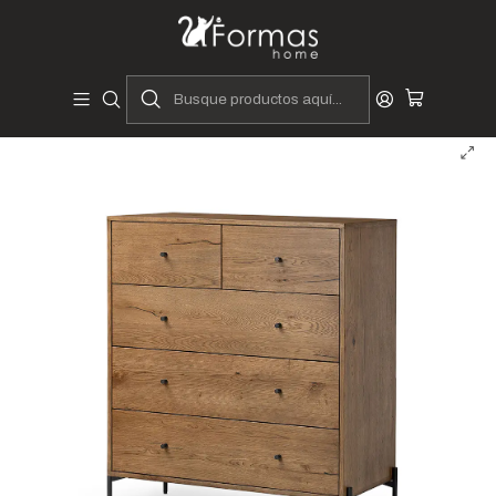
Diseñadores y Fabricantes Peruanos
Inicio
Hogar
Dormitorios
Comodas
Cómoda Kofi - 5 Cajones