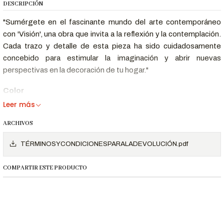
DESCRIPCIÓN
"Sumérgete en el fascinante mundo del arte contemporáneo
con 'Visión', una obra que invita a la reflexión y la contemplación.
Cada trazo y detalle de esta pieza ha sido cuidadosamente
concebido para estimular la imaginación y abrir nuevas
perspectivas en la decoración de tu hogar."
Color
Leer más
Gris, celeste, marrón
ARCHIVOS
Medida
TÉRMINOSYCONDICIONESPARALADEVOLUCIÓN.pdf
Ancho 130 cm, Alto 40 cm, Fondo 2 cm
COMPARTIR ESTE PRODUCTO
Material
Lienzo: Canvas de algodón/poliéster (300 g/m²)
Bastidor: madera de pino