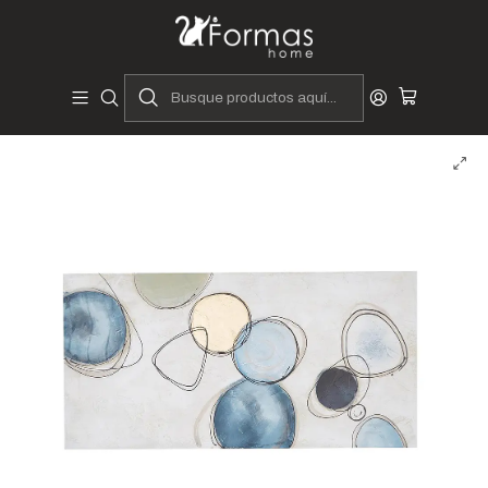
Diseñadores y Fabricantes Peruanos
Inicio
Hogar
Muebles de Sala
Decoración
Cuadros
Cuadro en lienzo Visión