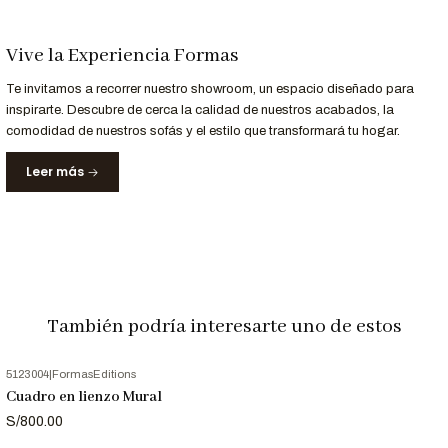
perfecta para dar vida a tus espacios. ¡Adquiere 'Visión' hoy
mismo y permite que el arte contemporáneo inspire tu hogar!"
Vive la Experiencia Formas
Información de Contacto:
Te invitamos a recorrer nuestro showroom, un espacio diseñado para
"Si deseas más detalles sobre 'Visión' o tienes alguna pregunta
inspirarte. Descubre de cerca la calidad de nuestros acabados, la
adicional, nuestro equipo de atención al cliente en Formas Home
comodidad de nuestros sofás y el estilo que transformará tu hogar.
está aquí para ayudarte. ¡Contáctanos ahora y descubre cómo
'Visión' puede convertirse en una fuente de inspiración en tu
Leer más
decoración!"
952-998-747
También podría interesarte uno de estos
5123004
|
FormasEditions
Cuadro en lienzo Mural
S/800.00