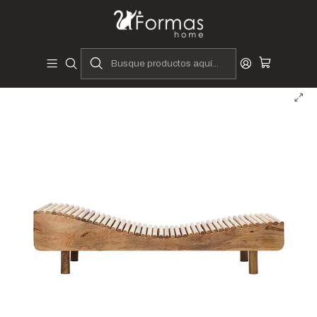
Diseñadores y Fabricantes Peruanos
Inicio
Hogar
Muebles de Terraza
Sofás de Terraza
Diván Tivoli