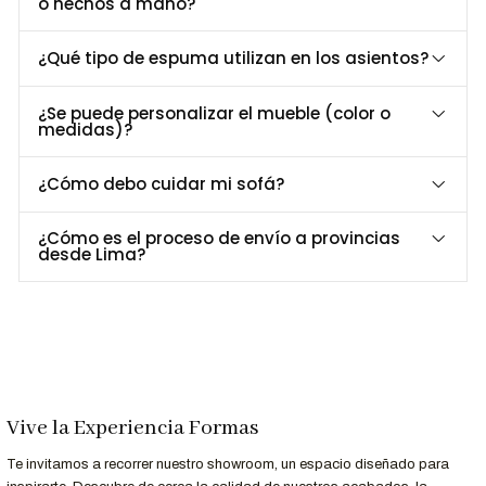
o hechos a mano?
mantenimiento sencillo.
Estilo y elegancia:
Su diseño moderno y refinado agrega
un toque de sofisticación a cualquier espacio exterior,
¿Qué tipo de espuma utilizan en los asientos?
convirtiéndolo en un punto focal estético.
¿Se puede personalizar el mueble (color o
Medida
medidas)?
Dimensiones:
193 x 70 x 49.5h cm.
¿Cómo debo cuidar mi sofá?
Material
¿Cómo es el proceso de envío a provincias
desde Lima?
Estructura: Madera Tornillo
Tapiz: N/A
Base: Patas de madera
Asiento: N/A
Envío
Todos los productos voluminosos serán entregados en tu hogar
Vive la Experiencia Formas
por nuestra compañía de envío en la fecha solicitada.
Plazo de entrega: 15-20 días laborables
Te invitamos a recorrer nuestro showroom, un espacio diseñado para