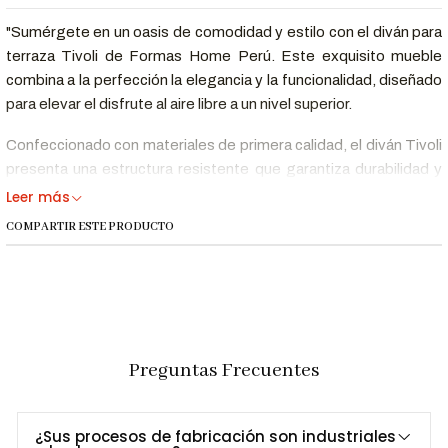
"Sumérgete en un oasis de comodidad y estilo con el diván para
terraza Tivoli de Formas Home Perú. Este exquisito mueble
combina a la perfección la elegancia y la funcionalidad, diseñado
para elevar el disfrute al aire libre a un nivel superior.
Confeccionado con materiales de primera calidad, el diván Tivoli
presenta una estructura resistente que garantiza durabilidad y
resistencia a los elementos. Sus líneas modernas y su diseño
Leer más
ergonómico ofrecen un confort insuperable, invitándote a
COMPARTIR ESTE PRODUCTO
relajarte y disfrutar de momentos inolvidables bajo el sol o las
estrellas.
Comodidad inigualable:
Diseñado ergonómicamente
para brindar un máximo confort, el diván Tivoli ofrece un
espacio acogedor para relajarse y disfrutar al aire libre.
Preguntas Frecuentes
Durabilidad superior:
Fabricado con materiales de alta
calidad, este diván está construido para resistir los
elementos exteriores, asegurando una larga vida útil y
¿Sus procesos de fabricación son industriales