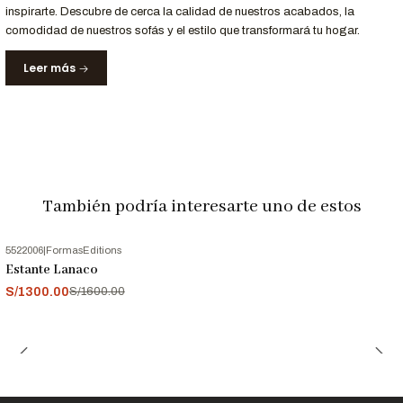
inspirarte. Descubre de cerca la calidad de nuestros acabados, la
recomendado
office
comodidad de nuestros sofás y el estilo que transformará tu hogar.
Leer más
¿Quieres personalizar este estante complementar con otros
muebles?
Escríbenos al 952-998-747
y recibe asesoría personalizada
para lograr el ambiente ideal.
También podría interesarte uno de estos
Entrega y Garantía
Servicio
Detalle
5522006
|
FormasEditions
Entrega
Entre 10 y 16 días hábiles en Lima y
-19%
OFF
Estante Lanaco
Garantizada
provincias
S/1300.00
S/1600.00
Garantía
12 meses en estructura y materiales.
Nota:
Las imágenes son referenciales. Los colores pueden
variar según la configuración de tu pantalla.