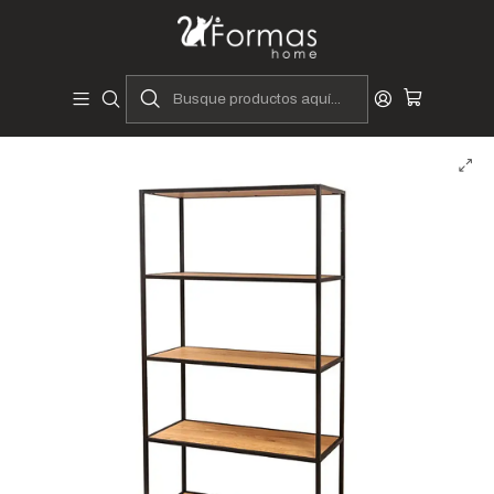
Diseñadores y Fabricantes Peruanos
Inicio
Hogar
Muebles de Sala
Almacenamiento
Estantes y Libreros
Estante Artic