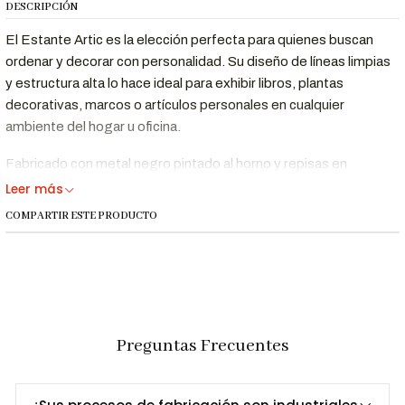
DESCRIPCIÓN
El Estante Artic es la elección perfecta para quienes buscan
ordenar y decorar con personalidad. Su diseño de líneas limpias
y estructura alta lo hace ideal para exhibir libros, plantas
decorativas, marcos o artículos personales en cualquier
ambiente del hogar u oficina.
Fabricado con metal negro pintado al horno y repisas en
melamina color Duna, este estante combina resistencia y
Leer más
estética industrial moderna, adaptándose fácilmente a estilos
COMPARTIR ESTE PRODUCTO
contemporáneos o minimalistas.
Beneficios Clave
Estilo
Su altura y diseño estructurado crean impacto
Preguntas Frecuentes
Industrial
visual, ideal para espacios con decoración
Elevado
moderna o urbana.