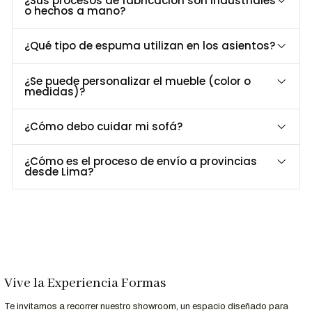
¿Sus procesos de fabricación son industriales
Materiales de
o hechos a mano?
Estructura metálica sólida y melamina de
Alta
calidad, con acabados que resisten el uso diario.
Durabilidad
¿Qué tipo de espuma utilizan en los asientos?
Perfecto para libros, plantas, adornos o
Organiza con
elementos decorativos, sin perder armonía
Estilo
¿Se puede personalizar el mueble (color o
visual.
medidas)?
Compacto
Aprovecha su verticalidad para ganar espacio sin
pero
¿Cómo debo cuidar mi sofá?
ocupar demasiado área en el piso.
Espacioso
¿Cómo es el proceso de envío a provincias
desde Lima?
Dimensiones y Especificaciones Técnicas
Especificación
Detalle
Alto
150 cm
Largo
77 cm
Ancho
35 cm
Estructura
Metal pintado al horno en negro mate
Vive la Experiencia Formas
Repisas
Melamina color Duna
Te invitamos a recorrer nuestro showroom, un espacio diseñado para
Uso
Salas, estudios, dormitorios, oficinas, home