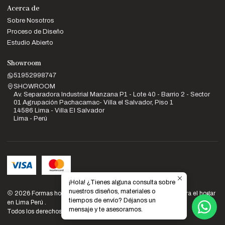
Acerca de
Sobre Nosotros
Proceso de Diseño
Estudio Abierto
Showroom
51952998747
SHOWROOM
Av. Separadora Industrial Manzana P1 - Lote 40 - Barrio 2 - Sector
01 Agrupación Pachacamac- Villa el Salvador, Piso 1
14586 Lima - Villa El Salvador
Lima - Perú
¡Hola! ¿Tienes alguna consulta sobre
nuestros diseños, materiales o
2026 Formas home: Venta de muebles de diseño y calidad para el hogar
tiempos de envío? Déjanos un
en Lima Perú .
mensaje y te asesoramos.
Todos los derechos reservados.
Desarrollado por Jumpseller
.