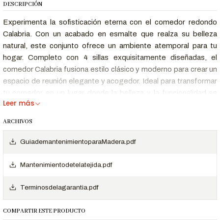
DESCRIPCIÓN
Experimenta la sofisticación eterna con el comedor redondo
Calabria. Con un acabado en esmalte que realza su belleza
natural, este conjunto ofrece un ambiente atemporal para tu
hogar. Completo con 4 sillas exquisitamente diseñadas, el
comedor Calabria fusiona estilo clásico y moderno para crear un
espacio de reunión elegante y acogedor. Ideal para transformar
tu comedor en un lugar donde la belleza y la funcionalidad se
Leer más
encuentran.
Color
ARCHIVOS
Estructura: Negro
GuiademantenimientoparaMadera.pdf
Medida
Mantenimientodetelatejida.pdf
Dimensiones:
Diámetro 1.10 alto 0.76 cm
Terminosdelagarantia.pdf
Material
COMPARTIR ESTE PRODUCTO
Estructura: Madera Maciza