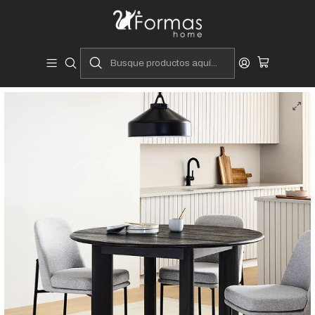
Diseñadores y Fabricantes Peruanos
Inicio
Hogar
Comedores
juegos de comedor
Juegos de Comedor 4 Sillas
Comedor Calabria 4 sillas