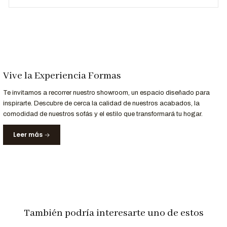
952-998-747
. ¡Esperamos poder hacer de tu hogar un lugar
aún más acogedor y elegante!"
Vive la Experiencia Formas
Te invitamos a recorrer nuestro showroom, un espacio diseñado para
inspirarte. Descubre de cerca la calidad de nuestros acabados, la
comodidad de nuestros sofás y el estilo que transformará tu hogar.
Leer más
También podría interesarte uno de estos