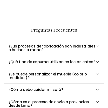
Superficie: Tablero
Envío
Todos los productos voluminosos serán entregados en tu hogar
Preguntas Frecuentes
por nuestra compañía de envío en la fecha solicitada.
Plazo de entrega: 15-20 días laborables
¿Sus procesos de fabricación son industriales
Número de artículo:
3023043
o hechos a mano?
Garantía: 12 meses
¿Qué tipo de espuma utilizan en los asientos?
Consideraciones:
Imágenes referenciales, los colores pueden
variar según la configuración de tu pantalla, o sombras.
¿Se puede personalizar el mueble (color o
medidas)?
Información de Contacto:
¿Cómo debo cuidar mi sofá?
"¿Listo para transformar tu hogar con estilo? ¡Contacta con
nosotros hoy mismo! Estamos aquí para ayudarte a elegir los
¿Cómo es el proceso de envío a provincias
muebles perfectos para tu espacio. Llama ahora o escribe al
desde Lima?