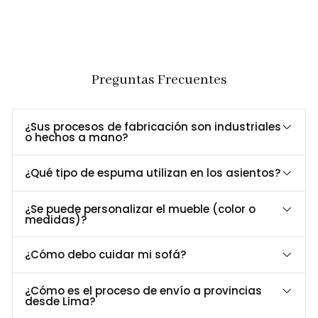
Toque
decoración, desde lo minimalista hasta lo
Sofisticado
contemporáneo.
Cabecera
Disfruta de seis posiciones de ajuste que
Abatible para
brindan una experiencia personalizada para cada
Máxima
Preguntas Frecuentes
momento de descanso.
Comodidad
Estructura
Gracias a su
madera maciza
y
patas de metal
Robusta y
¿Sus procesos de fabricación son industriales
importado
, ofrece soporte firme y duradero.
o hechos a mano?
Estable
Confort
Equipado con
espuma de alta densidad (25
¿Qué tipo de espuma utilizan en los asientos?
Superior para
kg/m³)
, ideal para largas jornadas de relax o
Toda la
reuniones con invitados.
¿Se puede personalizar el mueble (color o
Familia
medidas)?
Dimensiones y Especificaciones
¿Cómo debo cuidar mi sofá?
E
specificación
Sofá 3 cuerpos
Sillón individual
Largo
180 cm
104 cm
¿Cómo es el proceso de envío a provincias
desde Lima?
Ancho
95 cm
95 cm