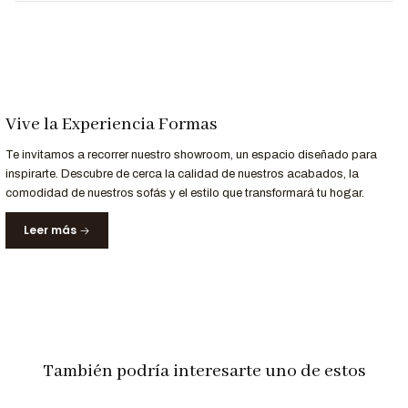
Alto
80 cm
80 cm
Material:
Estructura de madera maciza, patas de metal
importado
Asiento:
Espuma de alta densidad (25 kg/m³)
Revestimiento:
Tapiz tipo cuero Dibox
Vive la Experiencia Formas
Cabecera:
abatible con 6 niveles de inclinación
Te invitamos a recorrer nuestro showroom, un espacio diseñado para
Capacidad:
hasta 4 personas
inspirarte. Descubre de cerca la calidad de nuestros acabados, la
Uso recomendado:
salas de hogar, salas de estar
comodidad de nuestros sofás y el estilo que transformará tu hogar.
Leer más
Personalización a Tu Medida
¿Te gustaría elegir otro color o acabado para tu
juego de sala
Dilma
?
Contáctanos al 952-998-747
y crea un espacio que hable de
tu estilo.
También podría interesarte uno de estos
Entrega y Garantía
Servicio
Detalle