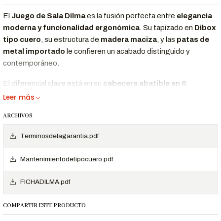
El
Juego de Sala Dilma
es la fusión perfecta entre
elegancia
moderna y funcionalidad ergonómica
. Su tapizado en
Dibox
tipo cuero
, su estructura de
madera maciza
, y las
patas de
metal importado
le confieren un acabado distinguido y
contemporáneo.
El diferencial clave está en su
cabecera abatible en 6
posiciones
, que permite adaptar la comodidad según tu
Leer más
necesidad, ideal para
descansar, leer o ver televisión
. Este
ARCHIVOS
juego de sala —compuesto por un
sofá de tres cuerpos
y un
sillón individual
— se convierte en el protagonista ideal para
Terminosdelagarantia.pdf
salas modernas y ambientes que buscan confort sin perder
estilo.
Mantenimientodetipocuero.pdf
FICHADILMA.pdf
Beneficios Clave
Diseño
Su revestimiento tipo cuero y líneas modernas
COMPARTIR ESTE PRODUCTO
Elegante con
se integran fácilmente a cualquier estilo de