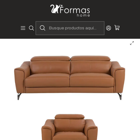
Diseñadores y Fabricantes Peruanos
Inicio
Hogar
Muebles de Sala
Juego de sala Dilma Abatible