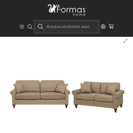
Diseñadores y Fabricantes Peruanos
Inicio
Hogar
Muebles de Sala
Juego de Sala Gitega