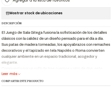
Agregar a la lista de favoritos
Mostrar stock de ubicaciones
DESCRIPCIÓN
El Juego de Sala Gitega fusiona la sofisticación de los detalles
clásicos con la calidez de un diseño pensado para el día a día.
Sus patas de madera torneadas, los apoyabrazos con remaches
decorativos y el tapizado en tela Napolés o Roma convierten
cualquier ambiente en un espacio tradicional, acogedor y
elegante.
Compuesto por un sofá de tres cuerpos y otro de dos, este
Leer más
juego ofrece asiento para hasta 5 personas. Su estructura de
madera maciza, la espuma de alta densidad (25 kg/m³) y los
COMPARTIR ESTE PRODUCTO
cojines extraíbles aseguran un soporte duradero y una limpieza
sencilla, ideal para hogares que buscan funcionalidad sin
sacrificar estilo.
Beneficios Clave