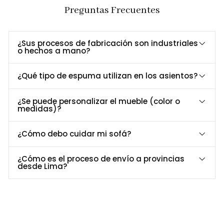
Preguntas Frecuentes
Diseño
Remaches decorativos y patas torneadas que
Clásico y
aportan carácter tradicional y distinción.
Acogedor
¿Sus procesos de fabricación son industriales
Confort
Asientos con espuma de alta densidad que
o hechos a mano?
Superior
brindan soporte firme y placentero en cada uso.
Cojines
Facilitan la limpieza y el mantenimiento,
¿Qué tipo de espuma utilizan en los asientos?
Extraíbles
prolongando la vida útil del tapizado.
Durabilidad
Fabricado con madera maciza y tapizado en
¿Se puede personalizar el mueble (color o
medidas)?
Garantizada
telas resistentes Napolés o Roma.
¿Cómo debo cuidar mi sofá?
Dimensiones y Especificaciones
Especificación
Sofá 3 cuerpos
Sofá 2 cuerpos
¿Cómo es el proceso de envío a provincias
Largo
185
140
desde Lima?
Ancho
80
80
Alto
84
84
Capacidad: 5
Estructura de madera maciza
Patas de madera torneadas