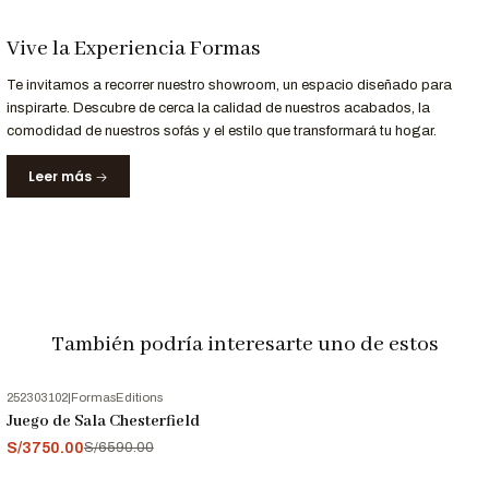
Espuma de alta densidad
(25 kg/m³)
Vive la Experiencia Formas
Revestimiento en tapiz Napolés/ Roma
Cojines extraíbles
Te invitamos a recorrer nuestro showroom, un espacio diseñado para
inspirarte. Descubre de cerca la calidad de nuestros acabados, la
comodidad de nuestros sofás y el estilo que transformará tu hogar.
Personalización a Tu Medida
¿Prefieres otro color o tipo de tela?
Leer más
Contáctanos al 952-998-747
y personaliza tu
Juego Gitega
para adaptarlo perfectamente a tu hogar.
Entrega y Garantía
Servicio
Detalle
Entrega
También podría interesarte uno de estos
Recíbelo en
10 a 15 días hábiles
Garantizada
12 meses
de respaldo en materiales y
252303102
|
FormasEditions
Garantía
-43%
OFF
acabados
Juego de Sala Chesterfield
S/3750.00
S/6590.00
Nota Importante