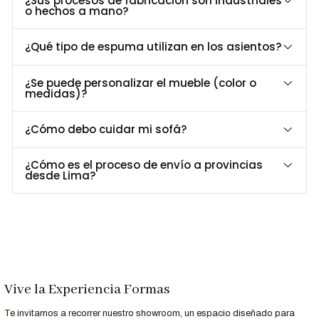
¿Sus procesos de fabricación son industriales
o hechos a mano?
Cubierta de piedra sinterizada
: elegante, resistente al
calor y de fácil mantenimiento.
¿Qué tipo de espuma utilizan en los asientos?
Base MDF tapizada
: aporta suavidad visual y un acabado
moderno de alta calidad.
¿Se puede personalizar el mueble (color o
Detalles en acero inoxidable dorado
: acentos de lujo
medidas)?
que elevan el diseño.
Durabilidad asegurada
: materiales resistentes para uso
¿Cómo debo cuidar mi sofá?
diario.
Diseño uniforme y armónico
: perfecto para interiores
¿Cómo es el proceso de envío a provincias
contemporáneos y proyectos premium.
desde Lima?
Dimensiones y Especificaciones
Especificación
Detalle
Base: Madera y mdf recubierto con cuero
Material
sintético (Torino) , Piedra Sinterizada
Acabados
Vive la Experiencia Formas
Acero dorado
Disponibles
Te invitamos a recorrer nuestro showroom, un espacio diseñado para