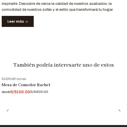
inspirarte. Descubre de cerca la calidad de nuestros acabados, la
comodidad de nuestros sofás y el estilo que transformará tu hogar.
Leer más
También podría interesarte uno de estos
Personalización a Tu Medida
6122010
|
Formas
-9%
OFF
¿Buscas un acabado o tamaño específico?
Mesa de Comedor Rachel
Personaliza la mesa Bret para adaptarlo perfectamente a tu
S/5100.00
S/5600.00
desde
espacio y estilo.
Contáctanos al
952-998-747
para más detalles.
Entrega y Garantía