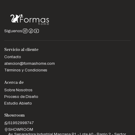
Servicio
Detalle
Entrega
Recibe tu mesa en 10 a 20 días laborables.
Garantizada
12 meses de respaldo para materiales y
Garantía
Síguenos
acabados.
Nota:
Las imágenes son referenciales. Los colores pueden variar
Servicio al cliente
ligeramente según la configuración de tu pantalla.
Contacto
atencion@formashome.com
Términos y Condiciones
Acerca de
Sobre Nosotros
Proceso de Diseño
Estudio Abierto
Showroom
51952998747
SHOWROOM
Av. Separadora Industrial Manzana P1 - Lote 40 - Barrio 2 - Sector