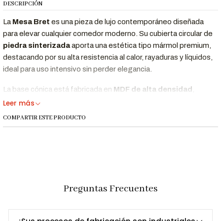
DESCRIPCIÓN
La
Mesa Bret
es una pieza de lujo contemporáneo diseñada
para elevar cualquier comedor moderno. Su cubierta circular de
piedra sinterizada
aporta una estética tipo mármol premium,
destacando por su alta resistencia al calor, rayaduras y líquidos,
ideal para uso intensivo sin perder elegancia.
La base cónica está fabricada en
MDF de alta densidad
,
completamente
tapizado
para lograr un acabado suave y
Leer más
sofisticado. Además, incorpora detalles de
acero inoxidable
COMPARTIR ESTE PRODUCTO
dorado
, que aportan brillo, estilo y un toque cálido de
modernidad.
Con su diseño redondo, la Mesa Bret fomenta la interacción, el
orden visual y se adapta perfectamente a departamentos y
casas con espacios de diseño.
Preguntas Frecuentes
Beneficios Clave