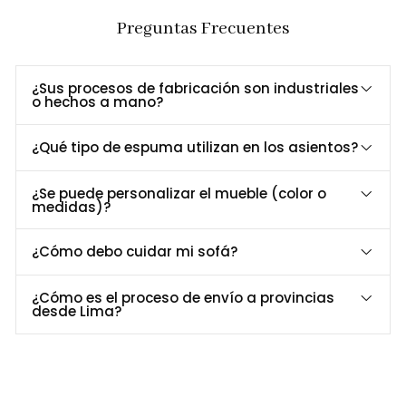
Perfecta para combinar con sofás y
Preguntas Frecuentes
E
stilo versátil
seccionales de Formas Home.
Dimensiones y Especificaciones
¿Sus procesos de fabricación son industriales
o hechos a mano?
Especificación
Medida
Largo
110 cm
¿Qué tipo de espuma utilizan en los asientos?
Ancho
65 cm
Alto
31 cm
¿Se puede personalizar el mueble (color o
Material del tablero
MDF enchapado
medidas)?
Estructura base
Patas de metal
¿Cómo debo cuidar mi sofá?
Perfecta para Cualquier Espacio
Para salas modernas y minimalistas.
¿Cómo es el proceso de envío a provincias
desde Lima?
Ideal para oficinas y salas de espera.
Complementa cualquier sofá o seccional con su diseño
versátil.
Consulta disponibilidad y cotizaciones al 952-998-747