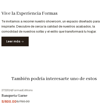
Vive la Experiencia Formas
Entrega y Garantía
Servicio
Detalle
Te invitamos a recorrer nuestro showroom, un espacio diseñado para
Tiempo de entrega
Entrega en
10 a 15 días
laborables.
inspirarte. Descubre de cerca la calidad de nuestros acabados, la
comodidad de nuestros sofás y el estilo que transformará tu hogar.
Garantía
12 meses
en estructura y materiales.
Leer más
Nota:
Las imágenes son referenciales. Los colores pueden
variar según la configuración de tu pantalla.
Compra la Mesa de Centro Caen en Formas Home y eleva el
estilo de tu sala con un diseño exclusivo.
También podría interesarte uno de estos
2722014
|
FormasEditions
-20%
OFF
Banqueta Garne
S/600.00
S/750.00