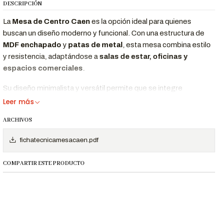
DESCRIPCIÓN
La
Mesa de Centro Caen
es la opción ideal para quienes
buscan un diseño moderno y funcional. Con una estructura de
MDF enchapado
y
patas de metal
, esta mesa combina estilo
y resistencia, adaptándose a
salas de estar, oficinas y
espacios comerciales
.
Su diseño minimalista y versátil permite que se integre
perfectamente en diferentes tipos de decoración, desde
Leer más
contemporánea hasta industrial.
ARCHIVOS
fichatecnicamesacaen.pdf
Características Destacadas
Diseño moderno
Ideal para
salas de estar, oficinas y
COMPARTIR ESTE PRODUCTO
y elegante
espacios comerciales
.
Patas de metal
Acabado robusto y estable.
resistentes
Fácil
Superficie de limpieza sencilla y rápida.
mantenimiento