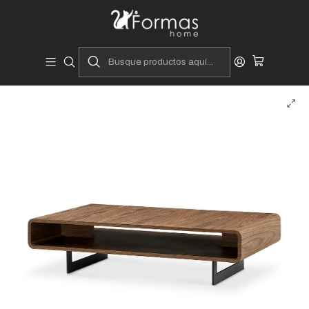
Diseñadores y Fabricantes Peruanos
Inicio
Hogar
Muebles de Sala
Mesas y Laterales
Mesas de Centro
Caen - Mesa de Centro