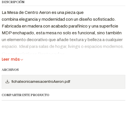
DESCRIPCIÓN
La Mesa de Centro Aeron es una pieza que
combina elegancia y modernidad con un diseño sofisticado.
Fabricada en madera con acabado parafínico y una superficie
MDP enchapado, esta mesa no solo es funcional, sino también
un elemento decorativo que añade textura y belleza a cualquier
espacio. Ideal para salas de hogar, livings o espacios modernos.
Características Destacadas
Leer más
Diseño
Líneas limpias y un acabado parafínico que
ARCHIVOS
Elegante y
resalta la belleza natural de la madera.
Moderno
fichatecnicamesacentroAeron.pdf
Calidad
Superficie de MDP enchapado que garantiza
Superior
durabilidad y resistencia al desgaste.
COMPARTIR ESTE PRODUCTO
Textura
Acabado que resalta las vetas de la madera,
Hermosa
añadiendo un toque de sofisticación.
Funcionalidad
Perfecta para salas de hogar, livings o cualquier
y Estilo
espacio que necesite un toque de elegancia.