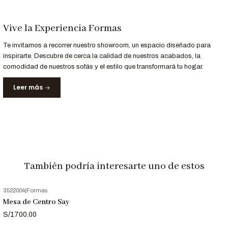
Garantizada
principales ciudades de Perú.
Garantía
12 meses de respaldo en materiales y acabados.
Vive la Experiencia Formas
Te invitamos a recorrer nuestro showroom, un espacio diseñado para
inspirarte. Descubre de cerca la calidad de nuestros acabados, la
comodidad de nuestros sofás y el estilo que transformará tu hogar.
Nota Importante
Las imágenes son referenciales. Los colores pueden variar
Leer más
ligeramente según la configuración de tu pantalla.
También podría interesarte uno de estos
3522004
|
Formas
Mesa de Centro Say
S/1700.00