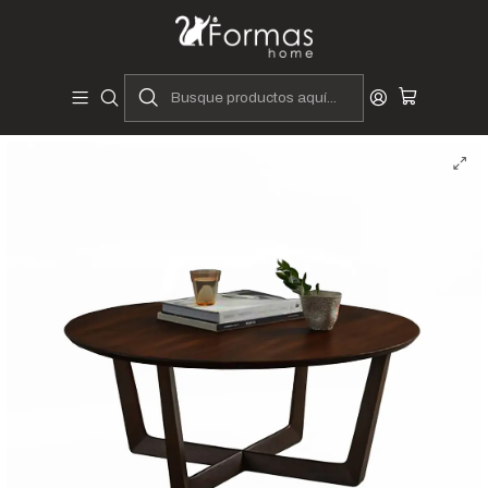
Diseñadores y Fabricantes Peruanos
Inicio
Hogar
Muebles de Sala
Mesas y Laterales
Mesas de Centro
Mesa de Centro Aeron