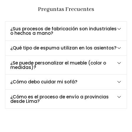
Preguntas Frecuentes
Dimensiones y Especificaciones Técnicas
Especificación
Detalle
Diámetro
65 cm
¿Sus procesos de fabricación son industriales
o hechos a mano?
Alto
43 cm
Material
Madera con acabado parafínico
¿Qué tipo de espuma utilizan en los asientos?
Superficie
MDP enchapado
Estilo
Moderno y elegante
¿Se puede personalizar el mueble (color o
medidas)?
Personalización a Tu Medida
¿Buscas un acabado específico o un diseño único? En
Formas
¿Cómo debo cuidar mi sofá?
Home Perú
, personalizamos la
Mesa de Centro Aeron
para
que se adapte perfectamente a tu espacio y estilo.
¿Cómo es el proceso de envío a provincias
desde Lima?
Contáctanos al 952-998-747
para más información.
Entrega Rápida y Garantía
Servicio
Detalle
Entrega
Recibe tu mesa en 18 a 22 días hábiles en Lima y