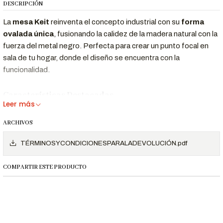
DESCRIPCIÓN
La
mesa Keit
reinventa el concepto industrial con su
forma
ovalada única
, fusionando la calidez de la madera natural con la
fuerza del metal negro. Perfecta para crear un punto focal en
sala de tu hogar, donde el diseño se encuentra con la
funcionalidad.
Características Destacadas
Leer más
Forma ovalada fluida
que suaviza espacios rectos
ARCHIVOS
Tablero de madera
(26mm) con vetas naturales
enchapada
realzadas
TÉRMINOSYCONDICIONESPARALADEVOLUCIÓN.pdf
en negro mate (pintura al horno
Base electrosoldada
anti-óxido)
COMPARTIR ESTE PRODUCTO
Proporciones ideales
(120x65cm) para circulación fluida
Dimensiones y Especificaciones Técnicas
Especificación
Detalle