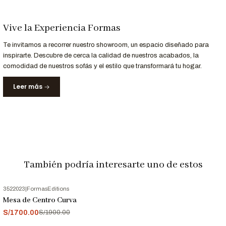
Servicio
Detalle
Entrega
Recibe tu mesa en
18 a 22 días hábiles
en Lima y
Vive la Experiencia Formas
Garantizada
principales ciudades de Perú.
Te invitamos a recorrer nuestro showroom, un espacio diseñado para
Garantía
12 meses
de respaldo en materiales y acabados.
inspirarte. Descubre de cerca la calidad de nuestros acabados, la
comodidad de nuestros sofás y el estilo que transformará tu hogar.
Nota Importante
Leer más
Las imágenes son referenciales. Los colores pueden variar
ligeramente según la configuración de tu pantalla.
También podría interesarte uno de estos
3522023
|
FormasEditions
-11%
OFF
Mesa de Centro Curva
S/1700.00
S/1900.00