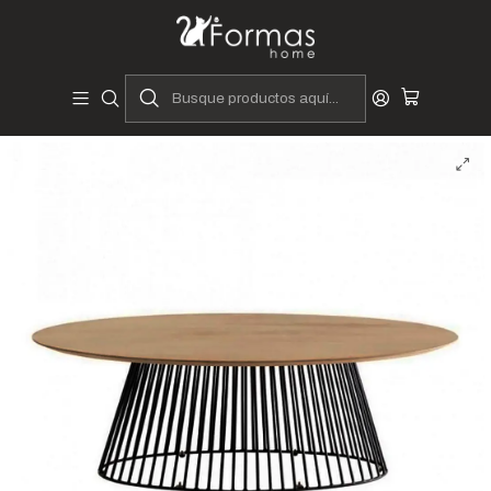
Diseñadores y Fabricantes Peruanos
Inicio
Hogar
Muebles de Sala
Mesas y Laterales
Mesas de Centro
Mesa de Centro Keit