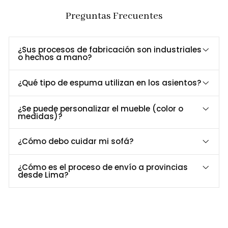
Largo
120 cm
Preguntas Frecuentes
Ancho
65 cm
Alto
40 cm
¿Sus procesos de fabricación son industriales
Grosor de
26 mm
o hechos a mano?
tablero
tablero enchapado (Huayruro) y base de metal
Material
¿Qué tipo de espuma utilizan en los asientos?
electrosoldado pintado al horno
Acabado de
Ecológico Natural
¿Se puede personalizar el mueble (color o
Superficie
medidas)?
Personalización a Tu Medida
¿Cómo debo cuidar mi sofá?
¿Buscas un color o acabado específico? En
Formas Home
¿Cómo es el proceso de envío a provincias
Perú
, personalizamos la
mesa de centro Keit
para que se
desde Lima?
adapte perfectamente a tu espacio y estilo.
Contáctanos al 952-998-747
para más información.
Entrega Rápida y Garantía