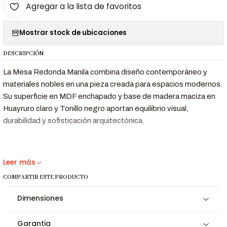
Agregar a la lista de favoritos
Mostrar stock de ubicaciones
DESCRIPCIÓN
La Mesa Redonda Manila combina diseño contemporáneo y
materiales nobles en una pieza creada para espacios modernos.
Su superficie en MDF enchapado y base de madera maciza en
Huayruro claro y Tonillo negro aportan equilibrio visual,
durabilidad y sofisticación arquitectónica.
¿Por qué elegir esta pieza?
Leer más
Diseño escultórico contemporáneo:
La composición curva
COMPARTIR ESTE PRODUCTO
de su base aporta presencia visual y equilibrio arquitectónico
para interiores modernos.
Dimensiones
Materiales nobles y duraderos:
Fabricada con madera maciza
y acabados premium que resaltan la textura natural de cada
Garantia