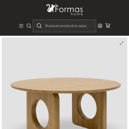
Diseñadores y Fabricantes Peruanos
Inicio
Hogar
Comedores
Mesas de Comedor
Mesa Redonda Manila