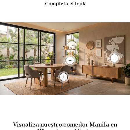
Completa el look
Ver prod
Ver producto
Ver producto
Visualiza nuestro comedor Manila en