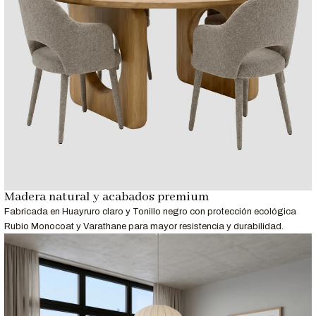
Servicio
Detalle
Entrega
Recibe tu mesa en 18 días laborables.
Garantizada
12 meses de respaldo para materiales y
Garantía
acabados.
Nota Importante
Las imágenes son referenciales. Los colores pueden variar
ligeramente según la configuración de tu pantalla.
Madera natural y acabados premium
Fabricada en Huayruro claro y Tonillo negro con protección ecológica
Rubio Monocoat y Varathane para mayor resistencia y durabilidad.