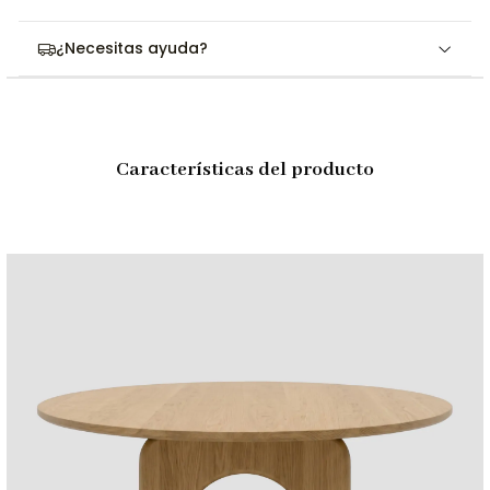
pieza.
Acabado ecológico premium:
Protegida con Rubio
¿Necesitas ayuda?
Monocoat y Varathane: resistentes, duraderos y libres de
componentes tóxicos.
Personalización a medida:
Adaptamos dimensiones y
acabados según el estilo y necesidades de cada proyecto.
Características del producto
Dimensiones y Especificaciones
Característica
Detalle
Modelo
Manila Redonda
Tipo
Mesa de comedor redonda
Estilo
Minimalista contemporáneo
Material tablero
MDF enchapado
Material base
Madera maciza
Madera acabado claro
Huayruro
Madera acabado negro
Tonillo