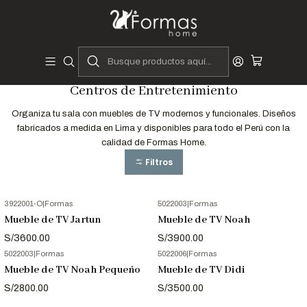
Diseñadores y Fabricantes Peruanos
Inicio
Hogar
Muebles de Sala
Almacenamiento
Centros de Entretenimiento
Centros de Entretenimiento
Organiza tu sala con muebles de TV modernos y funcionales. Diseños
fabricados a medida en Lima y disponibles para todo el Perú con la
calidad de Formas Home.
Filtros
3922001-O
|
Formas
5022003
|
Formas
Mueble de TV Jartun
Mueble de TV Noah
S/3600.00
S/3900.00
5022003
|
Formas
5022006
|
Formas
Mueble de TV Noah Pequeño
Mueble de TV Didi
S/2800.00
S/3500.00