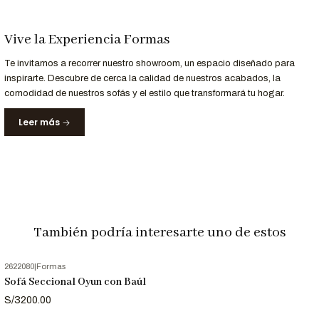
¿Buscas un color específico o un acabado único? En
Formas
Home Perú
, personalizamos el Puff Baul
Naran
para que se
Vive la Experiencia Formas
adapte perfectamente a tu espacio y estilo.
Te invitamos a recorrer nuestro showroom, un espacio diseñado para
inspirarte. Descubre de cerca la calidad de nuestros acabados, la
Contáctanos al 952-998-747
para más información.
comodidad de nuestros sofás y el estilo que transformará tu hogar.
Leer más
Entrega Rápida y Garantía
Servicio
Detalle
Entrega
Recibe tu sofá en 7 días hábiles en Lima y
Garantizada
principales ciudades de Perú.
Garantía
12 meses de respaldo en materiales y acabados.
También podría interesarte uno de estos
Nota Importante
2622080
|
Formas
Las imágenes son referenciales. Los colores pueden variar
Sofá Seccional Oyun con Baúl
ligeramente según la configuración de tu pantalla.
S/3200.00