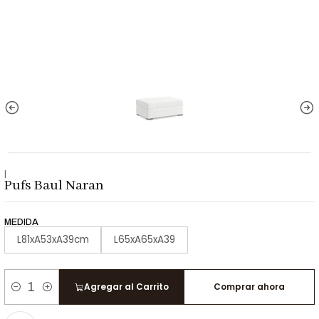
|
Pufs Baul Naran
MEDIDA
L81xA53xA39cm
L65xA65xA39
Agregar al Carrito
Comprar ahora
Cantidad