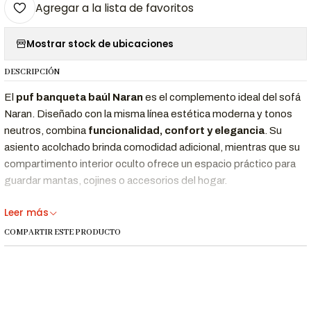
Agregar a la lista de favoritos
Mostrar stock de ubicaciones
DESCRIPCIÓN
El
puf banqueta baúl Naran
es el complemento ideal del sofá
Naran. Diseñado con la misma línea estética moderna y tonos
neutros, combina
funcionalidad, confort y elegancia
. Su
asiento acolchado brinda comodidad adicional, mientras que su
compartimento interior oculto ofrece un espacio práctico para
guardar mantas, cojines o accesorios del hogar.
Perfecto para acompañar tu sala, dormitorio o vestíbulo con un
Leer más
toque de diseño contemporáneo.
COMPARTIR ESTE PRODUCTO
Características Destacadas
Asiento acolchado:
espuma de alta densidad que brinda