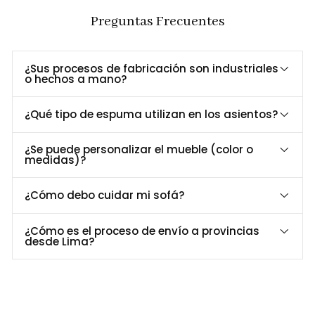
comodidad al sentarse o apoyar los pies.
Preguntas Frecuentes
Baúl interno funcional:
espacio de almacenaje discreto
para mantener el orden en casa.
Estructura resistente:
fabricada en madera seca y
¿Sus procesos de fabricación son industriales
tratada para mayor durabilidad.
o hechos a mano?
Hecho en Perú:
diseño exclusivo de
Formas Home
, con
acabados de alta calidad artesanal.
¿Qué tipo de espuma utilizan en los asientos?
¿Se puede personalizar el mueble (color o
Dimensiones y Especificaciones Técnicas
medidas)?
Especificación
Detalle
¿Cómo debo cuidar mi sofá?
Largo
81 cm / 65cm
Profundidad
53 cm / 65 cm
¿Cómo es el proceso de envío a provincias
Alto
39 cm
desde Lima?
Material
Madera maciza y patas de madera tono oscuro
Asiento
Espuma de alta densidad 27 kg de densidad
Revestimiento
Color personalizable
Personalización a Tu Medida