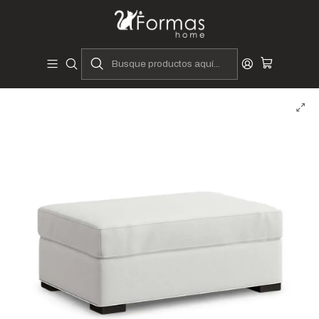
Diseñadores y Fabricantes Peruanos
Inicio
Hogar
Muebles de Sala
Butacas y Banquetas
Pufs y Banquetas
Pufs Baul Naran