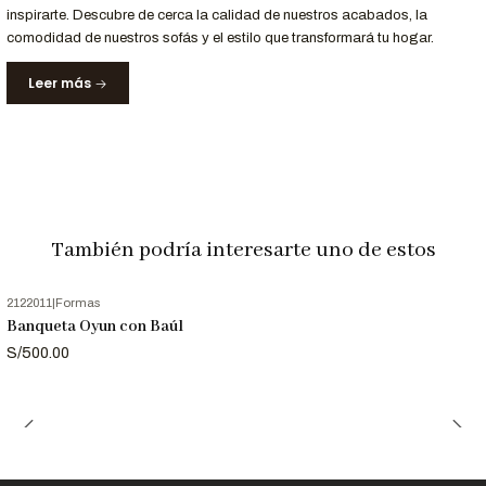
inspirarte. Descubre de cerca la calidad de nuestros acabados, la
Entrega Rápida y Garantía
comodidad de nuestros sofás y el estilo que transformará tu hogar.
Servicio
Detalle
Leer más
Entrega
Recibe tu sofá en 10 días hábiles en Lima y
Garantizada
principales ciudades de Perú.
Garantía
12 meses de respaldo en materiales y acabados.
Nota Importante
También podría interesarte uno de estos
Las imágenes son referenciales. Los colores pueden variar
ligeramente según la configuración de tu pantalla.
2122011
|
Formas
Banqueta Oyun con Baúl
S/500.00