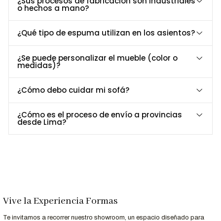
¿Sus procesos de fabricación son industriales
Aporta calidez y estilo a cualquier ambiente.
o hechos a mano?
¿Qué tipo de espuma utilizan en los asientos?
Dimensiones y Especificaciones Técnicas
Especificación
Detalle
¿Se puede personalizar el mueble (color o
medidas)?
Largo
50 cm
Profundidad
50 cm
¿Cómo debo cuidar mi sofá?
Alto
44 cm
Material
Madera maciza y patas de madera tono oscuro
¿Cómo es el proceso de envío a provincias
Asiento
Espuma de alta densidad 27 kg de densidad
desde Lima?
Revestimiento
Color personalizable
Personalización a Tu Medida
¿Buscas un color específico o un acabado único? En
Formas
Home Perú
, personalizamos el Banqueta
puff Oyun
para que
se adapte perfectamente a tu espacio y estilo.
Vive la Experiencia Formas
Contáctanos al 952-998-747
para más información.
Te invitamos a recorrer nuestro showroom, un espacio diseñado para