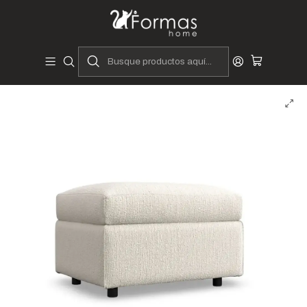
Diseñadores y Fabricantes Peruanos
Inicio
Hogar
Muebles de Sala
Butacas y Banquetas
Pufs y Banquetas
Banqueta puff Oyun 2