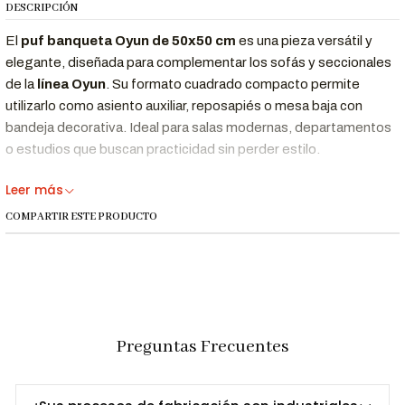
DESCRIPCIÓN
El
puf banqueta Oyun de 50x50 cm
es una pieza versátil y
elegante, diseñada para complementar los sofás y seccionales
de la
línea Oyun
. Su formato cuadrado compacto permite
utilizarlo como asiento auxiliar, reposapiés o mesa baja con
bandeja decorativa. Ideal para salas modernas, departamentos
o estudios que buscan practicidad sin perder estilo.
Fabricado artesanalmente por
Formas Home
en Lima, Perú,
Leer más
este puf combina
tapizado premium, espuma de alta
COMPARTIR ESTE PRODUCTO
densidad y estructura sólida
, logrando confort, durabilidad y
una estética contemporánea.
Características Destacadas
Ideal como asiento auxiliar, reposapiés o mesa baja.
Preguntas Frecuentes
Combina perfectamente con los
sofás y seccionales
Oyun
.
Ideal para mantener el orden en salas o dormitorios.