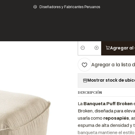
ar
Muebles de Sala
Butacas y Banquetas
Pufs y Banquetas
Banqueta P
Diseñadores y Fabricantes Peruanos
|
Banqueta Puff 
Agregar al 
Cantidad
Agregar a la lista 
Mostrar stock de ubi
DESCRIPCIÓN
La
Banqueta Puff Broken
e
Broken, diseñada para eleva
usarla como
reposapiés
, 
espuma de alta densidad y 
banqueta mantiene el estilo 