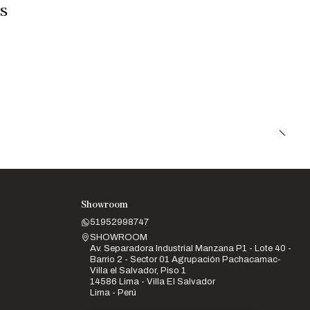
s
Showroom
51952998747
SHOWROOM
Av. Separadora Industrial Manzana P1 - Lote 40 -
Barrio 2 - Sector 01 Agrupación Pachacamac-
Villa el Salvador, Piso 1
14586 Lima - Villa El Salvador
Lima - Perú