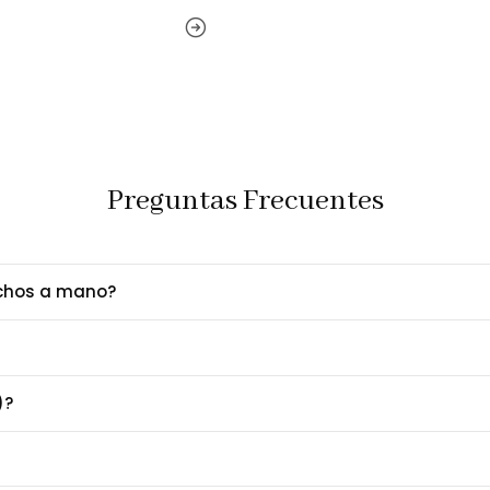
Personalización a Tu
¿Quieres personalizar el co
Contáctanos al 952-998
Preguntas Frecuentes
Entrega y garantía
echos a mano?
Servicio
Detall
Entrega garantizada
Recibe
Garantía
12 me
)?
Nota Importante
Las imágenes son referencia
configuración de tu pantalla.