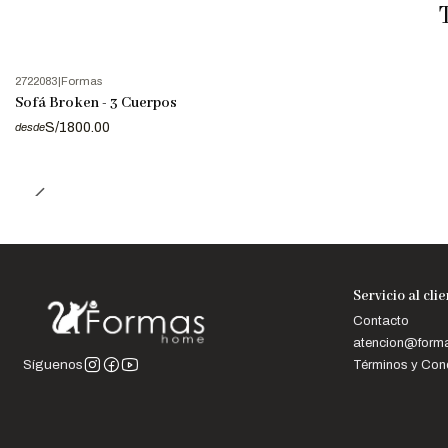
2722083
|
Formas
Sofá Broken - 3 Cuerpos
S/1800.00
desde
Servicio al cli
Contacto
atencion@for
Términos y Con
Síguenos