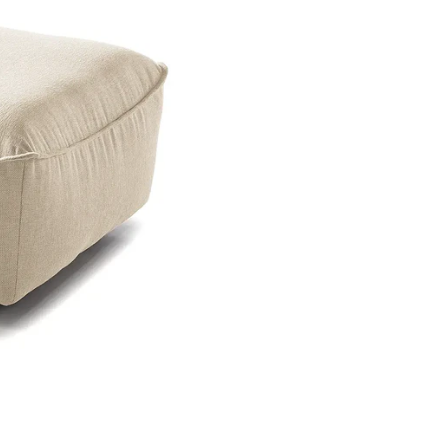
Especificación
Detalle
Material
Estructu
Asiento
Espuma d
Revestimiento
Tela tipo
Uso recomendado
Sala de h