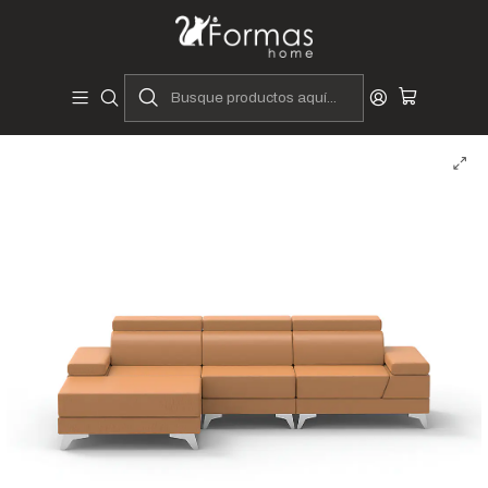
Diseñadores y Fabricantes Peruanos
Inicio
Hogar
Muebles de Sala
Sofás y Seccionales
Seccionales
Seccional Adriana L