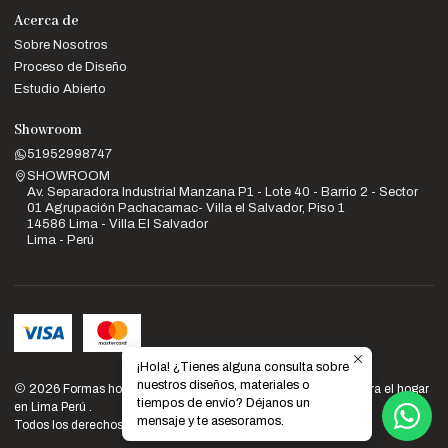
Acerca de
Sobre Nosotros
Proceso de Diseño
Estudio Abierto
Showroom
51952998747
SHOWROOM
Av. Separadora Industrial Manzana P1 - Lote 40 - Barrio 2 - Sector
01 Agrupación Pachacamac- Villa el Salvador, Piso 1
14586 Lima - Villa El Salvador
Lima - Perú
¡Hola! ¿Tienes alguna consulta sobre
nuestros diseños, materiales o
2026 Formas home: Venta de muebles de diseño y calidad para el hogar
tiempos de envío? Déjanos un
en Lima Perú .
mensaje y te asesoramos.
Todos los derechos reservados.
Desarrollado por Jumpseller
.