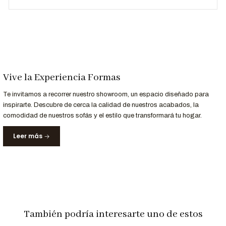
Estilo
Moderno y sofisticado
Personalización a Tu Medida
¿Buscas un color o acabado específico? En
Formas Home
Vive la Experiencia Formas
Perú
, personalizamos el
Sofá Seccional Adriana L
para que
se adapte perfectamente a tu espacio y estilo.
Te invitamos a recorrer nuestro showroom, un espacio diseñado para
Contáctanos al 952-998-747
para más información.
inspirarte. Descubre de cerca la calidad de nuestros acabados, la
comodidad de nuestros sofás y el estilo que transformará tu hogar.
Leer más
Entrega Rápida y Garantía
Servicio
Detalle
Entrega
Recibe tu sofá en
10 a 15 días hábiles
en Lima y
Garantizada
principales ciudades de Perú
Garantía
12 meses
de respaldo en materiales y acabados.
También podría interesarte uno de estos