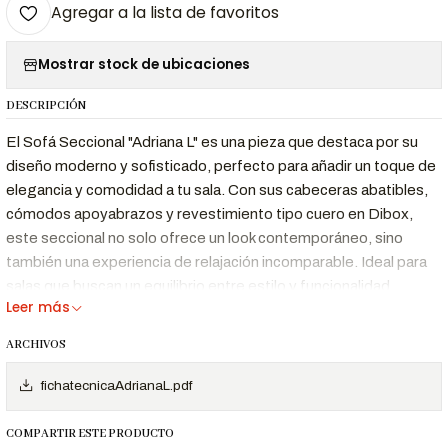
Agregar a la lista de favoritos
Mostrar stock de ubicaciones
DESCRIPCIÓN
El Sofá Seccional "Adriana L" es una pieza que destaca por su
diseño moderno y sofisticado, perfecto para añadir un toque de
elegancia y comodidad a tu sala. Con sus cabeceras abatibles,
cómodos apoyabrazos y revestimiento tipo cuero en Dibox,
este seccional no solo ofrece un look contemporáneo, sino
también una experiencia de relajación incomparable. Ideal para
salas que buscan un equilibrio entre estilo y funcionalidad.
Leer más
ARCHIVOS
Características Destacadas
fichatecnicaAdrianaL.pdf
Diseño
Líneas limpias y detalles elegantes que se
Moderno y
adaptan a cualquier decoración
COMPARTIR ESTE PRODUCTO
Sofisticado
contemporánea.