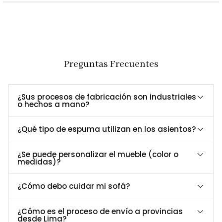
Cabeceras abatibles y asientos acolchados
Confort
que brindan soporte ergonómico y confort
Excepcional
duradero.
Estilo
Revestimiento tipo cuero en Dibox que añade
Refinado
un toque de lujo y elegancia.
Preguntas Frecuentes
Funcionalidad
Ideal para salas de estar, este seccional ofrece
Superior
un espacio amplio y cómodo para relajarte.
¿Sus procesos de fabricación son industriales
o hechos a mano?
Dimensiones y Especificaciones Técnicas
¿Qué tipo de espuma utilizan en los asientos?
Especificación
Detalle
¿Se puede personalizar el mueble (color o
Largo
276 cm
medidas)?
Profundidad
210 cm
Alto
78 cm
¿Cómo debo cuidar mi sofá?
Material
Madera maciza y revestimiento en cuero Dibox
Patas
Metal
¿Cómo es el proceso de envío a provincias
desde Lima?
Asiento
Espuma de alta densidad (25 kg/m³)