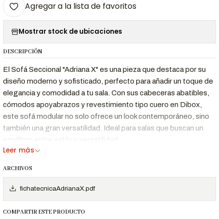
Agregar a la lista de favoritos
Mostrar stock de ubicaciones
DESCRIPCIÓN
El Sofá Seccional "Adriana X" es una pieza que destaca por su
diseño moderno y sofisticado, perfecto para añadir un toque de
elegancia y comodidad a tu sala. Con sus cabeceras abatibles,
cómodos apoyabrazos y revestimiento tipo cuero en Dibox,
este sofá modular no solo ofrece un look contemporáneo, sino
también una gran versatilidad. Ideal para salas que buscan un
equilibrio entre estilo y versatilidad.
Leer más
ARCHIVOS
Características Destacadas
fichatecnicaAdrianaX.pdf
Diseño
Líneas limpias y detalles elegantes que se
Moderno y
adaptan a cualquier decoración
COMPARTIR ESTE PRODUCTO
Sofisticado
contemporánea.