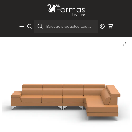
Diseñadores y Fabricantes Peruanos
Inicio
Hogar
Muebles de Sala
Sofás y Seccionales
Seccionales
Seccional Adriana X