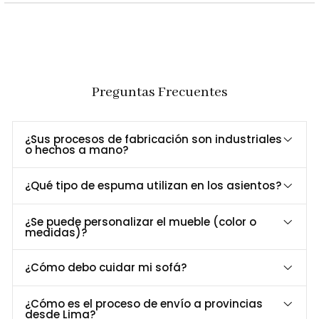
Cabeceras abatibles y asientos acolchados
Confort
que brindan soporte ergonómico y confort
Excepcional
duradero.
Estilo
Revestimiento tipo cuero en Dibox que añade
Refinado
un toque de lujo y elegancia.
Preguntas Frecuentes
Funcionalidad
Por su diseño modular, este sofá hace que sea
Superior
versátil para reconfigurarse.
¿Sus procesos de fabricación son industriales
o hechos a mano?
Dimensiones y Especificaciones Técnicas
¿Qué tipo de espuma utilizan en los asientos?
Especificación
Detalle
¿Se puede personalizar el mueble (color o
Largo
357 cm
medidas)?
Profundidad
292 cm
Alto
78 cm
¿Cómo debo cuidar mi sofá?
Material
Madera maciza y revestimiento en cuero Dibox
Patas
Metal
¿Cómo es el proceso de envío a provincias
desde Lima?
Asiento
Espuma de alta densidad (25 kg/m³)