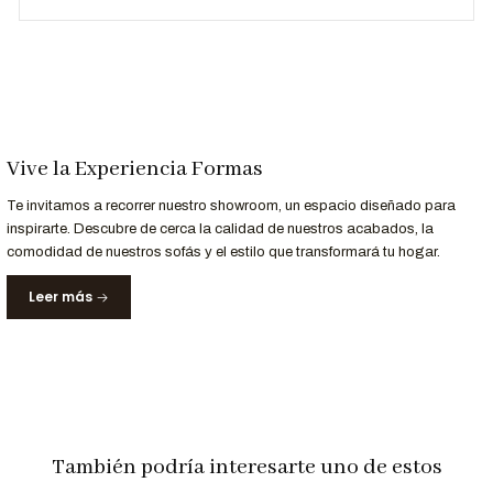
Estilo
Moderno y sofisticado
Personalización a Tu Medida
¿Buscas un color o acabado específico? En
Formas Home
Vive la Experiencia Formas
Perú
, personalizamos el
Sofá Seccional Adriana X
para que
se adapte perfectamente a tu espacio y estilo.
Te invitamos a recorrer nuestro showroom, un espacio diseñado para
Contáctanos al 952-998-747
para más información.
inspirarte. Descubre de cerca la calidad de nuestros acabados, la
comodidad de nuestros sofás y el estilo que transformará tu hogar.
Leer más
Entrega Rápida y Garantía
Servicio
Detalle
Entrega
Recibe tu sofá en
10 a 15 días hábiles
en Lima y
Garantizada
principales ciudades de Perú
Garantía
12 meses
de respaldo en materiales y acabados.
También podría interesarte uno de estos