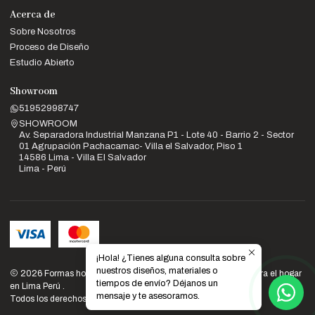
Acerca de
Sobre Nosotros
Proceso de Diseño
Estudio Abierto
Showroom
51952998747
SHOWROOM
Av. Separadora Industrial Manzana P1 - Lote 40 - Barrio 2 - Sector
01 Agrupación Pachacamac- Villa el Salvador, Piso 1
14586 Lima - Villa El Salvador
Lima - Perú
¡Hola! ¿Tienes alguna consulta sobre
nuestros diseños, materiales o
2026 Formas home: Venta de muebles de diseño y calidad para el hogar
tiempos de envío? Déjanos un
en Lima Perú .
mensaje y te asesoramos.
Todos los derechos reservados.
Desarrollado por Jumpseller
.