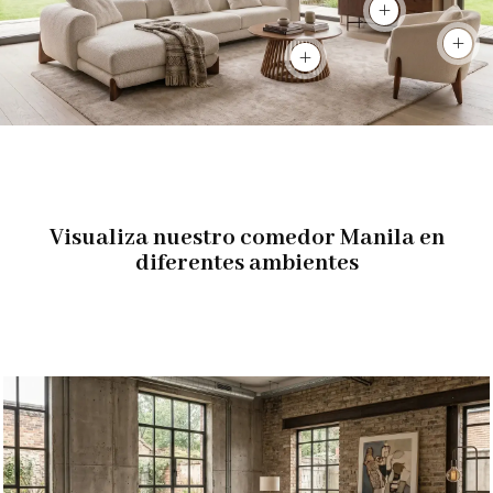
Ver producto
Ver p
Ver producto
Visualiza nuestro comedor Manila en
diferentes ambientes