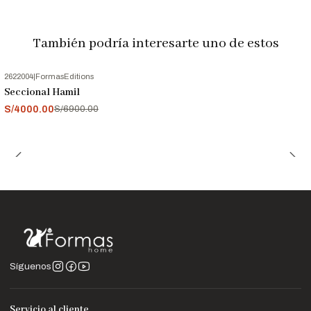
También podría interesarte uno de estos
2622004
|
FormasEditions
-42%
OFF
Seccional Hamil
S/4000.00
S/6900.00
Síguenos
Servicio al cliente