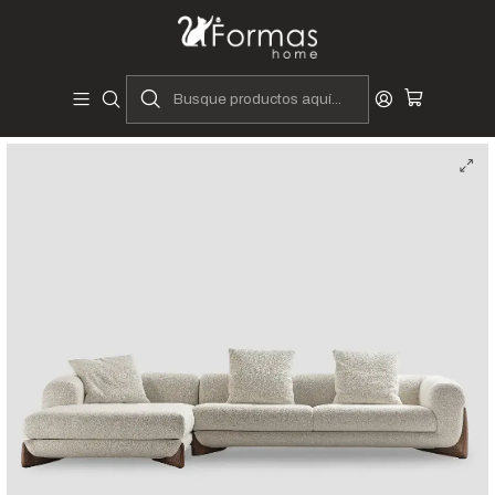
Diseñadores y Fabricantes Peruanos
Inicio
Hogar
Muebles de Sala
Sofás y Seccionales
Seccionales
Sofá Seccional Delia