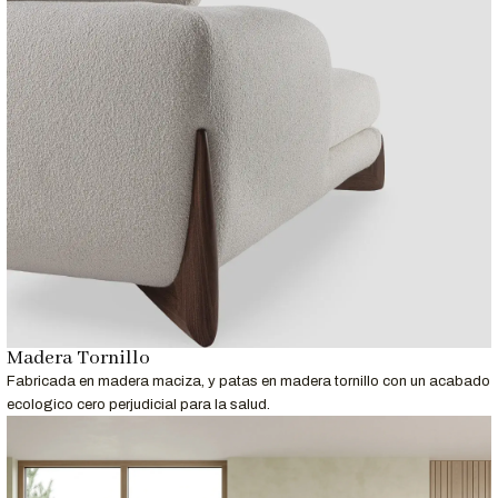
Para Profesionales del Diseño
Solicita el archivo 3D del Sofá Seccional Delia para incluirlo en
tus proyectos de arquitectura e interiorismo.
Llámanos al 952-998-747
para más información.
Entrega y Garantía
Servicio
Detalle
Tiempo de entrega
5 a 8 días laborables.
Garantía
12 meses en estructura y materiales.
Nota:
Las imágenes son referenciales. Los colores pueden
variar según la configuración de tu pantalla.
Madera Tornillo
Fabricada en madera maciza, y patas en madera tornillo con un acabado
ecologico cero perjudicial para la salud.