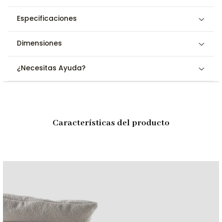
sólida
para mayor durabilidad.
Diseño
Especificaciones
Proporciona comodidad y soporte óptimo.
ergonómico
Patas de madera
Aporta estabilidad y un toque cálido al
Dimensiones
tornillo
diseño.
¿Necesitas Ayuda?
Dimensiones y Especificaciones
Especificación
Medida
Chaise Longue
Largo: 175 cm, Ancho: 100 cm, Alto: 76 cm
Pieza 2
Largo: 169 cm, Ancho: 80 cm, Alto: 76 cm
Características del producto
Material del tapiz
Tela bouclé tipo borrego
Material de las patas
Madera tornillo
Uso recomendado
Salas de estar, departamentos, casas
Opciones de Personalización
¿Buscas otro tapizado o acabado? Contáctanos para opciones
personalizadas.