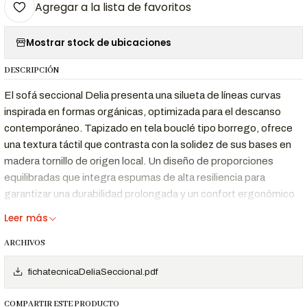
Agregar a la lista de favoritos
Mostrar stock de ubicaciones
DESCRIPCIÓN
El sofá seccional Delia presenta una silueta de líneas curvas
inspirada en formas orgánicas, optimizada para el descanso
contemporáneo. Tapizado en tela bouclé tipo borrego, ofrece
una textura táctil que contrasta con la solidez de sus bases en
madera tornillo de origen local. Un diseño de proporciones
equilibradas que integra espumas de alta resiliencia para
garantizar una durabilidad prolongada y un confort ergonómico
superior.
Leer más
Características Destacadas
ARCHIVOS
Tapizado en tela
Suave, elegante y de fácil mantenimiento.
fichatecnicaDeliaSeccional.pdf
bouclé
Estructura
Fabricado con materiales de alta calidad
COMPARTIR ESTE PRODUCTO