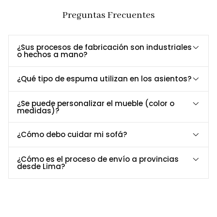
Calidad
durabilidad y estilo.
Preguntas Frecuentes
Ideal para salas de hogar, salas de estar y
Versatilidad
lobbies, adaptándose a diferentes estilos de
Superior
¿Sus procesos de fabricación son industriales
decoración.
o hechos a mano?
¿Qué tipo de espuma utilizan en los asientos?
Dimensiones y Especificaciones Técnicas
Especificación
Detalle
¿Se puede personalizar el mueble (color o
medidas)?
Largo
260 cm
Profundidad
260 cm
¿Cómo debo cuidar mi sofá?
Alto
80 cm
Material
Madera maciza y ultracuero Taupe
¿Cómo es el proceso de envío a provincias
Patas
Madera Tornillo
desde Lima?
Acabado Patas
transparente, ecológico
Asiento
Espuma de alta densidad
Estilo
Sofisticado y elegante