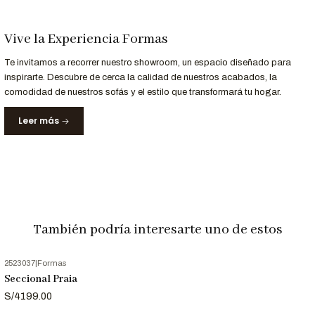
Personalización a Tu Medida
Vive la Experiencia Formas
¿Buscas un acabado específico o un diseño único? En
Formas
Te invitamos a recorrer nuestro showroom, un espacio diseñado para
Home Perú
, personalizamos el
Seccional Veneto
para que se
inspirarte. Descubre de cerca la calidad de nuestros acabados, la
adapte perfectamente a tu espacio y estilo.
comodidad de nuestros sofás y el estilo que transformará tu hogar.
Contáctanos al 952-998-747
para más información.
Leer más
Entrega Rápida y Garantía
Servicio
Servicio
Entrega
Recibe tu seccional en
15 a 20 días hábiles
en
Garantizada
Lima y principales ciudades de Perú.
Garantía
12 meses
de respaldo en materiales y acabados.
También podría interesarte uno de estos
Nota Importante
2523037
|
Formas
Seccional Praia
Las imágenes son referenciales. Los colores pueden variar
S/4199.00
ligeramente según la configuración de tu pantalla.