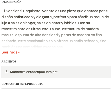
DESCRIPCIÓN
El Seccional Esquinero Veneto es una pieza que destaca por su
diseño sofisticado y elegante, perfecto para añadir un toque de
lujo a salas de hogar, salas de estar y lobbies. Con su
revestimiento en ultracuero Taupe, estructura de madera
maciza, espuma de alta densidad y patas de madera en fino
acabado, este seccional no solo ofrece un estilo refinado, sino
también una comodidad excepcional.
Leer más
ARCHIVOS
Características Destacadas
Mantenimientodetipocuero.pdf
Diseño
Líneas refinadas y detalles de alta gama que
Sofisticado y
añaden un toque de lujo a cualquier espacio.
COMPARTIR ESTE PRODUCTO
Elegante
Máxima
Asientos con espuma de alta densidad que
Comodidad
brindan soporte ergonómico y confort duradero.
Revestimiento en cuero dibox / pacífico y
Materiales de
estructura de madera maciza que garantizan