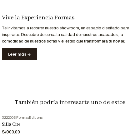
Uso
Cafeterías, restaurantes, hoteles, salas de
Recomendado
estar.
Vive la Experiencia Formas
Personalización a Tu Medida
Te invitamos a recorrer nuestro showroom, un espacio diseñado para
inspirarte. Descubre de cerca la calidad de nuestros acabados, la
¿Necesitas una silla adaptada a tu proyecto?
comodidad de nuestros sofás y el estilo que transformará tu hogar.
Podemos personalizar la Silla Abida en distintos acabados
según tu estilo y necesidades.
Leer más
¿Eres arquitecto o interiorista?
Si necesitas el
archivo 3D
de la Silla Abida para presentar tu
proyecto, contáctanos y te lo facilitamos.
Llama al
952-998-747
para más información.
También podría interesarte uno de estos
3222006
|
FormasEditions
Entrega y Garantía
Silla Cite
S/900.00
Servicio
Detalle