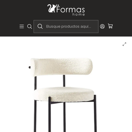
Diseñadores y Fabricantes Peruanos
Inicio
Hogar
Comedores
Sillas y Asientos
Sillas de Comedor
Silla Abida