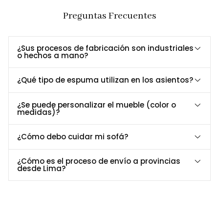
y elegante
Preguntas Frecuentes
Base metálica
resistente a la corrosión y de larga duración.
pintada al horno
Versatilidad de
ideal para el hogar, restaurantes, bares,
¿Sus procesos de fabricación son industriales
uso
hoteles o salas de espera.
o hechos a mano?
con mesas de distintos estilos, desde
Fácil de combinar
minimalistas hasta contemporáneas.
¿Qué tipo de espuma utilizan en los asientos?
Dimensiones y Especificaciones
¿Se puede personalizar el mueble (color o
medidas)?
Especificación
Detalle
Material
¿Cómo debo cuidar mi sofá?
Madera Maciza / Metal electro soldado
estructura
Alto
78 cm
¿Cómo es el proceso de envío a provincias
desde Lima?
Largo
53 cm
Profundidad
50 cm
Acabados
Personalizable
tapizado