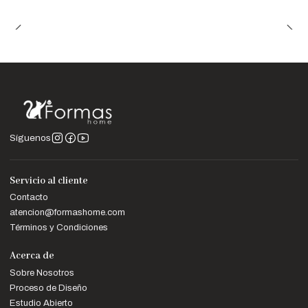
Entrega
Recibe tu silla en 10 a 12 días laborables.
Garantizada
17 meses de respaldo en materiales y
Garantía
acabados.
Nota Importante:
Las imágenes son referenciales. Los colores
pueden variar según la configuración de tu pantalla.
Síguenos
Servicio al cliente
Contacto
atencion@formashome.com
Términos y Condiciones
Acerca de
Sobre Nosotros
Proceso de Diseño
Estudio Abierto