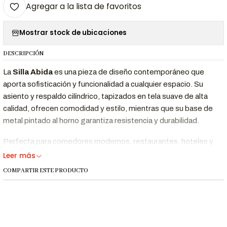
Agregar a la lista de favoritos
Mostrar stock de ubicaciones
DESCRIPCIÓN
La
Silla Abida
es una pieza de diseño contemporáneo que
aporta sofisticación y funcionalidad a cualquier espacio. Su
asiento y respaldo cilíndrico, tapizados en tela suave de alta
calidad, ofrecen comodidad y estilo, mientras que su base de
metal pintado al horno garantiza resistencia y durabilidad.
Perfecta para comedores modernos, restaurantes, hoteles y
espacios de diseño, esta silla se adapta a distintos ambientes
Leer más
gracias a su estética minimalista y elegante.
COMPARTIR ESTE PRODUCTO
Beneficios Clave
Diseño moderno
realza la decoración de cualquier espacio.