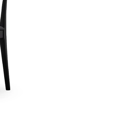
Uso Recomendado
Cafet
Personalización a Tu M
¿Buscas una silla que se ad
Podemos personalizar la Sil
¿Eres arquitecto o inter
Si necesitas el archivo 3D d
y te lo facilitamos.
Llama al
952-998-747
para
Entrega y Garantía
Servicio
Detal
Entrega Garantizada
Recibe 
Garantía
12 mes