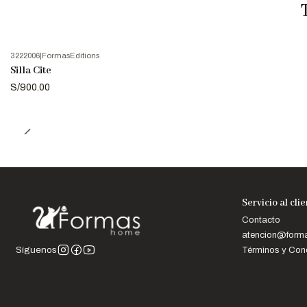
3222006
|
FormasEditions
Silla Cite
S/900.00
Servicio al cli
Contacto
atencion@for
Términos y Con
Síguenos