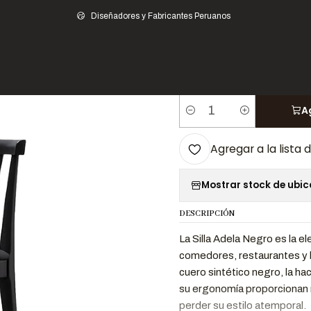
nicio
Hogar
Comedores
Sillas y Asientos
Sillas de Comedor
Silla Ade
Diseñadores y Fabricantes Peruanos
|
Silla Adela
A
Cantidad
Agregar a la lista 
Mostrar stock de ubi
DESCRIPCIÓN
La Silla Adela Negro es la 
comedores, restaurantes y 
cuero sintético negro, la ha
su ergonomía proporcionan 
perder su estilo atemporal.