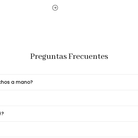
Nota Importante:
Las imáge
configuración de tu pantalla.
Preguntas Frecuentes
echos a mano?
)?