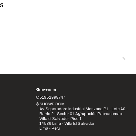
s
Showroom
51952998747
SHOWROOM
Av. Separadora Industrial Manzana P1 - Lote 40 -
Barrio 2 - Sector 01 Agrupación Pachacamac-
Villa el Salvador, Piso 1
14586 Lima - Villa El Salvador
Lima - Perú