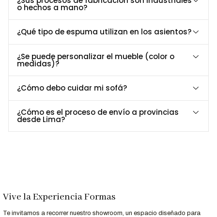
¿Sus procesos de fabricación son industriales
o hechos a mano?
Dimensiones y Especificaciones
Especificación
Detalle
¿Qué tipo de espuma utilizan en los asientos?
Altura total
85 cm
Largo
61 cm
¿Se puede personalizar el mueble (color o
Profundidad
54 cm
medidas)?
Material de estructura
Madera tornillo
Acabados disponibles
Natural, nogal, negro
¿Cómo debo cuidar mi sofá?
Material del tapiz
Terciopelo
Uso recomendado
Comedores, restaurantes, cafeterías
¿Cómo es el proceso de envío a provincias
desde Lima?
Opciones de Personalización
Elige tu acabado: Natural, nogal o negro.
Personaliza el tapiz: Diferentes colores de terciopelo
disponibles.
Vive la Experiencia Formas
Llámanos al 952-998-747
para más información.
Te invitamos a recorrer nuestro showroom, un espacio diseñado para