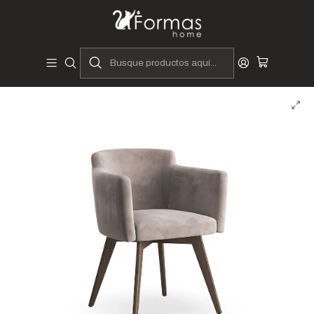
Diseñadores y Fabricantes Peruanos
Inicio
Hogar
Comedores
Sillas y Asientos
Sillas de Comedor
Silla Patrik