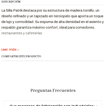
DESCRIPCIÓN
La Silla Patrik destaca por su estructura de madera tornillo, un
diseño refinado y un tapizado en terciopelo que aporta un toque
de lujo y comodidad. Su espuma de alta densidad en el asiento y
respaldo garantiza máximo confort, ideal para comedores,
restaurantes y cafeterías.
Características Destacadas
Leer más
COMPARTIR ESTE PRODUCTO
Estructura de
Disponible en acabados natural, nogal y
madera tornillo
negro.
Tapizado en
Suave y elegante, perfecto para
terciopelo
ambientes sofisticados.
Espuma de alta
Comodidad y durabilidad asegurada.
densidad
Preguntas Frecuentes
Proporciona soporte ideal para largas
Diseño ergonómico
jornadas de uso.