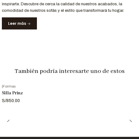
inspirarte. Descubre de cerca la calidad de nuestros acabados, la
Para Profesionales del Diseño
comodidad de nuestros sofás y el estilo que transformará tu hogar.
¿Eres arquitecto o diseñador de interiores?
Leer más
Solicita el
archivo 3D de la Silla Patrik
para incluirlo en tus
proyectos.
Llámanos al 952-998-747
para más información.
Entrega y Garantía
También podría interesarte uno de estos
Servicio
Detalle
|
Formas
Tiempo de entrega
12 a 18 días laborables
Silla Prinz
Garantía
12 meses en estructura y materiales
S/850.00
Nota: Las imágenes son referenciales y los colores pueden variar
según la configuración de tu pantalla.