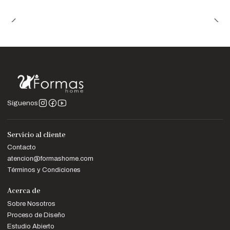
acabados.
Nota Importante:
Las imágenes son referenciales. Los colores
pueden variar según la configuración de tu pantalla.
Síguenos
Servicio al cliente
Contacto
atencion@formashome.com
Términos y Condiciones
Acerca de
Sobre Nosotros
Proceso de Diseño
Estudio Abierto