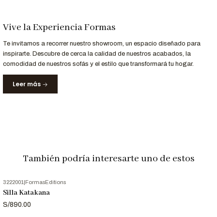
Personalización a Tu Medida
Vive la Experiencia Formas
¿Buscas otro color o material?
Podemos fabricar la Silla Yavani en distintos tapizados y
Te invitamos a recorrer nuestro showroom, un espacio diseñado para
inspirarte. Descubre de cerca la calidad de nuestros acabados, la
acabados según tu preferencia.
comodidad de nuestros sofás y el estilo que transformará tu hogar.
Leer más
¿Eres arquitecto o interiorista?
Si necesitas el
archivo 3D
de esta silla para presentar tu
proyecto, contáctanos y te lo facilitamos.
Llama al
952-998-747
para más información.
Entrega y Garantía
También podría interesarte uno de estos
Servicio
Detalle
Entrega
3222001
|
FormasEditions
Recibe tu silla en 12 a 18 días laborables.
Silla Katakana
Garantizada
S/890.00
12 meses de respaldo en materiales y
Garantía