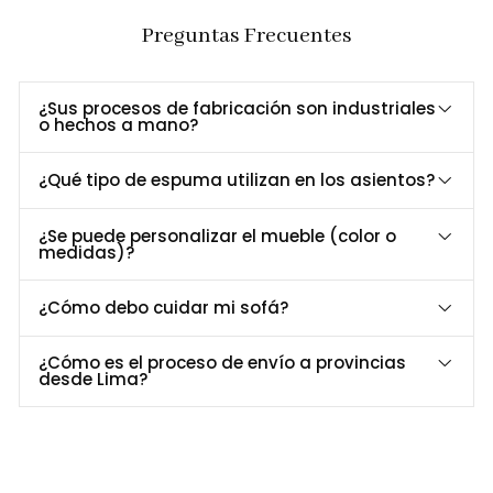
Diseño elegante y
Perfecta para comedores y espacios
Preguntas Frecuentes
sofisticado
comerciales.
Acabado premium con máxima
Tapizado completo
comodidad.
¿Sus procesos de fabricación son industriales
Estructura de madera
o hechos a mano?
Resistente y duradera.
tornillo
¿Qué tipo de espuma utilizan en los asientos?
Dimensiones y Especificaciones
¿Se puede personalizar el mueble (color o
Especificación
Detalle
medidas)?
Material de
Madera tornillo
estructura
¿Cómo debo cuidar mi sofá?
Alto:
86 cm –
Largo:
55 cm –
Dimensiones
Profundidad:
65 cm
¿Cómo es el proceso de envío a provincias
desde Lima?
Material del
Dakota
tapizado
Uso
Comedores, restaurantes, hoteles
Recomendado