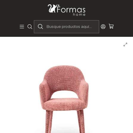
Diseñadores y Fabricantes Peruanos
Inicio
Hogar
Comedores
Sillas y Asientos
Sillas de Comedor
Silla Yavani