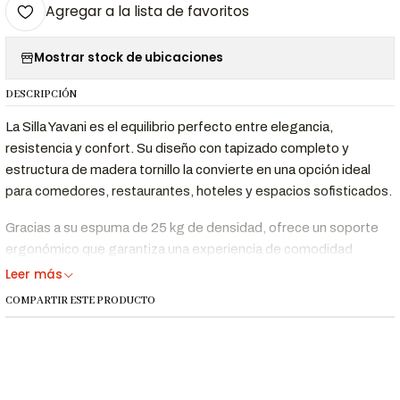
Agregar a la lista de favoritos
Mostrar stock de ubicaciones
DESCRIPCIÓN
La Silla Yavani es el equilibrio perfecto entre elegancia,
resistencia y confort. Su diseño con tapizado completo y
estructura de madera tornillo la convierte en una opción ideal
para comedores, restaurantes, hoteles y espacios sofisticados.
Gracias a su espuma de 25 kg de densidad, ofrece un soporte
ergonómico que garantiza una experiencia de comodidad
prolongada. Su diseño atemporal y materiales de alta calidad
Leer más
aseguran durabilidad y un acabado refinado para cualquier
COMPARTIR ESTE PRODUCTO
ambiente.
Beneficios Clave