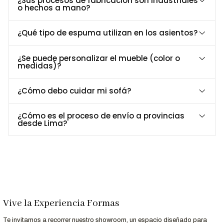
¿Sus procesos de fabricación son industriales
o hechos a mano?
Dimensiones y Especificaciones Técnicas
¿Qué tipo de espuma utilizan en los asientos?
Especificación
Detalle
Largo
109 cm
¿Se puede personalizar el mueble (color o
Profundidad
80 cm
medidas)?
Alto
80 cm
Material
Madera maciza y patas de madera
¿Cómo debo cuidar mi sofá?
Asiento
Espuma de alta densidad 27 kg de densidad
Revestimiento
Color personalizable
¿Cómo es el proceso de envío a provincias
desde Lima?
Personalización a Tu Medida
¿Buscas un color específico o un acabado único? En
Formas
Home Perú
, personalizamos el
sofá Anu
para que se adapte
perfectamente a tu espacio y estilo.
Contáctanos al 952-998-747
para más información.
Vive la Experiencia Formas
Te invitamos a recorrer nuestro showroom, un espacio diseñado para
Entrega Rápida y Garantía