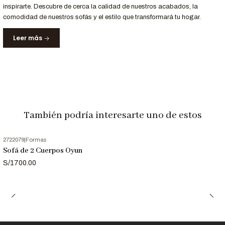
inspirarte. Descubre de cerca la calidad de nuestros acabados, la
Servicio
Detalle
comodidad de nuestros sofás y el estilo que transformará tu hogar.
Entrega
Recibe tu sofá en 7 días hábiles en Lima y
Leer más
Garantizada
principales ciudades de Perú.
Garantía
12 meses de respaldo en materiales y acabados.
Nota Importante
Las imágenes son referenciales. Los colores pueden variar
ligeramente según la configuración de tu pantalla.
También podría interesarte uno de estos
2722079
|
Formas
Sofá de 2 Cuerpos Oyun
S/1700.00