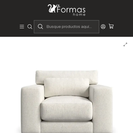
Diseñadores y Fabricantes Peruanos
Inicio
Hogar
Muebles de Sala
Sofás y Seccionales
Sofás
Sillón Anu – Sofá Individual de Estilo Moderno