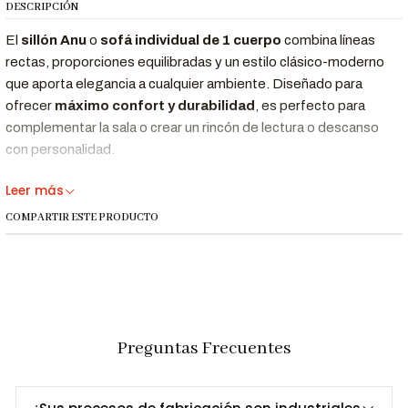
DESCRIPCIÓN
El
sillón Anu
o
sofá individual de 1 cuerpo
combina líneas
rectas, proporciones equilibradas y un estilo clásico-moderno
que aporta elegancia a cualquier ambiente. Diseñado para
ofrecer
máximo confort y durabilidad
, es perfecto para
complementar la sala o crear un rincón de lectura o descanso
con personalidad.
Leer más
Características Destacadas
COMPARTIR ESTE PRODUCTO
Diseño compacto, ideal para espacios medianos o
pequeños.
Combina perfectamente con los sofás y seccionales
Anu
.
Fabricado artesanalmente en Lima, Perú.
Estilo versátil que se adapta a diferentes decoraciones.
Preguntas Frecuentes
Cojines mullidos y estructura firme para máximo confort
pocket.