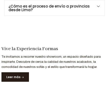
Opciones de Personalización
¿Cómo es el proceso de envío a provincias
desde Lima?
¿Buscas otro tapizado o color?
Contáctanos para opciones
personalizadas.
Para Profesionales del Diseño
Solicita el
archivo 3D del Sillón Garne 1 Cuerpo
para tus
proyectos de interiorismo.
Vive la Experiencia Formas
Consulta al 952-998-747
para más información.
Te invitamos a recorrer nuestro showroom, un espacio diseñado para
inspirarte. Descubre de cerca la calidad de nuestros acabados, la
comodidad de nuestros sofás y el estilo que transformará tu hogar.
Entrega y Garantía
Servicio
Detalle
Leer más
Tiempo de entrega
5 a 10 días laborables.
Garantía
12 meses
en estructura y materiales.
Nota:
Las imágenes son referenciales. Los colores pueden