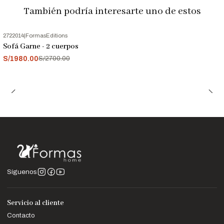
variar según la configuración de tu pantalla
También podría interesarte uno de estos
2722014
|
FormasEditions
-27%
OFF
Sofá Garne - 2 cuerpos
S/1980.00
S/2700.00
Síguenos
Servicio al cliente
Contacto