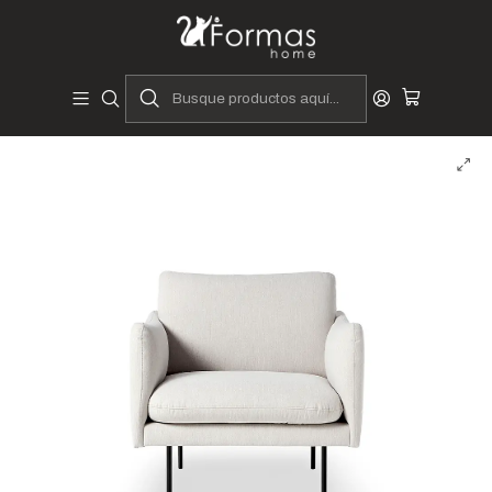
Diseñadores y Fabricantes Peruanos
Inicio
Hogar
Muebles de Sala
Sofás y Seccionales
Sofás
Sofá Garne - 1 cuerpos