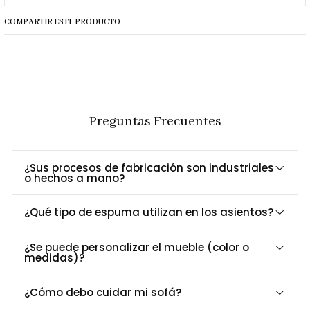
maciza
COMPARTIR ESTE PRODUCTO
E
spuma de alta
Mayor comodidad y soporte
densidad
prolongado.
Perfecto para espacios de trabajo y
Versátil y funcional
hogar.
Preguntas Frecuentes
Dimensiones y Especificaciones
Es
pecificación
Medida
Largo
65 cm
¿Sus procesos de fabricación son industriales
o hechos a mano?
Ancho
80 cm
Alto
77 cm
¿Qué tipo de espuma utilizan en los asientos?
Estructura
Madera maciza
Tapizado
Opcional en varios colores y texturas
¿Se puede personalizar el mueble (color o
Patas
Metal con acabado moderno
medidas)?
Uso recomendado
Salas, oficinas, salas de espera
¿Cómo debo cuidar mi sofá?