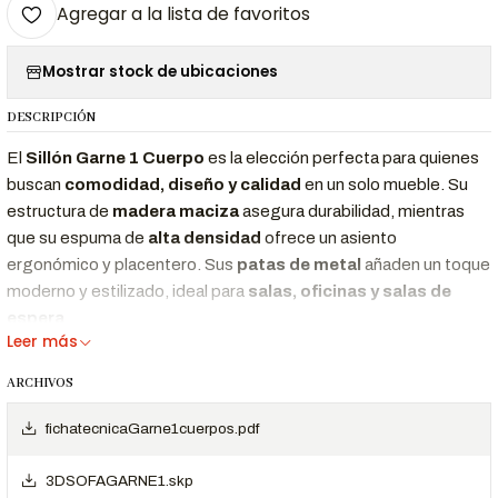
Agregar a la lista de favoritos
Mostrar stock de ubicaciones
DESCRIPCIÓN
El
Sillón Garne 1 Cuerpo
es la elección perfecta para quienes
buscan
comodidad, diseño y calidad
en un solo mueble. Su
estructura de
madera maciza
asegura durabilidad, mientras
que su espuma de
alta densidad
ofrece un asiento
ergonómico y placentero. Sus
patas de metal
añaden un toque
moderno y estilizado, ideal para
salas, oficinas y salas de
espera
.
Leer más
ARCHIVOS
Características Destacadas
Diseño moderno y
Perfecto para
salas, oficinas y salas
fichatecnicaGarne1cuerpos.pdf
elegante
de espera
.
3DSOFAGARNE1.skp
Estructura de madera
Máxima resistencia y durabilidad.