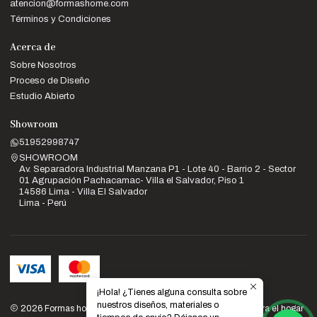
atencion@formashome.com
Términos y Condiciones
Acerca de
Sobre Nosotros
Proceso de Diseño
Estudio Abierto
Showroom
51952998747
SHOWROOM
Av. Separadora Industrial Manzana P1 - Lote 40 - Barrio 2 - Sector
01 Agrupación Pachacamac- Villa el Salvador, Piso 1
14586 Lima - Villa El Salvador
Lima - Perú
¡Hola! ¿Tienes alguna consulta sobre
nuestros diseños, materiales o
2026 Formas home: Venta de muebles de diseño y calidad para el hogar