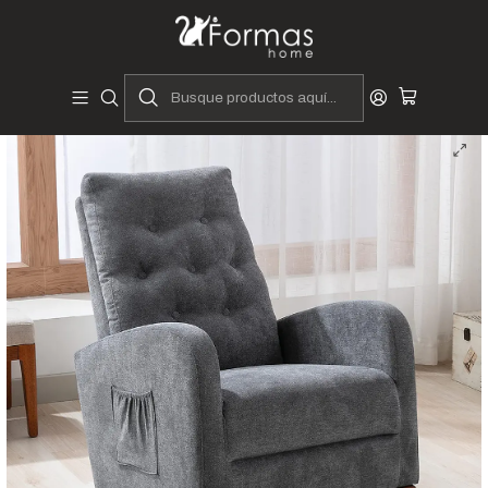
Diseñadores y Fabricantes Peruanos
Inicio
Hogar
Dormitorios
Mecedoras
Sillón Mecedora Cala