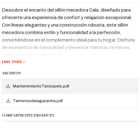
Descubre el encanto del sillón mecedora Cala, diseñado para
ofrecerte una experiencia de confort y relajación excepcional.
Con líneas elegantes y una construcción robusta, este sillón
mecedora combina estilo y funcionalidad a la perfección,
convirtiéndose en el complemento ideal para tu hogar. Disfruta
de momentos de tranquilidad y bienestar mientras te meces
suavemente en el Sillón Cala.
Leer más
SKU: 2223004
ARCHIVOS
Características Técnicas
MantenimientoTerciopelo.pdf
Dimensiones (cm):
Largo: 0.65 Ancho: 0.80, Alto: 0.90
Terminosdelagarantia.pdf
Estructura:
Madera Maciza
Relleno del Asiento y Respaldo:
Espuma de alta densidad
COMPARTIR ESTE PRODUCTO
25kg
Revestimiento:
Tela Ankara
Color:
Variado