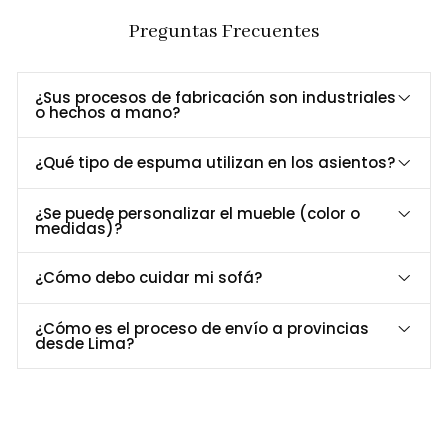
Resistencia
El zócalo de madera tornillo proporciona una base
y
sólida y resistente, diseñada para soportar el uso
Preguntas Frecuentes
Durabilidad:
diario y mantener su estilo intacto con el tiempo.
¿Sus procesos de fabricación son industriales
o hechos a mano?
Dimensiones y Especificaciones
Especificación
Detalle
¿Qué tipo de espuma utilizan en los asientos?
Largo
190 cm
Profundidad
80 cm
¿Se puede personalizar el mueble (color o
medidas)?
Alto
72 cm
Material
Patas de madera Tornillo, Tela Roma.
¿Cómo debo cuidar mi sofá?
Asiento
Espuma de 27 KG Densidad.
¿Cómo es el proceso de envío a provincias
desde Lima?
Personalización a Tu Medida
¿Buscas un acabado o tamaño específico?
Personaliza el Sofá Capri para adaptarlo perfectamente a tu
espacio y estilo.