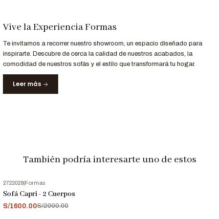
Contáctanos al
952-998-747
para más detalles.
Vive la Experiencia Formas
Entrega y Garantía
Te invitamos a recorrer nuestro showroom, un espacio diseñado para
inspirarte. Descubre de cerca la calidad de nuestros acabados, la
Servicio
Detalle
comodidad de nuestros sofás y el estilo que transformará tu hogar.
Entrega
Recibe tu sofá en 8 a 10 días laborables.
Leer más
Garantizada
12 meses de respaldo para materiales y
Garantía
acabados.
Nota Importante
También podría interesarte uno de estos
Las imágenes son referenciales. Los colores pueden variar
ligeramente según la configuración de tu pantalla.
2722029
|
Formas
-20%
OFF
Sofá Capri - 2 Cuerpos
S/1600.00
S/2000.00