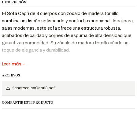
DESCRIPCIÓN
El Sofá Capri de 3 cuerpos con zócalo de madera tornillo
combina un diseño sofisticado y confort excepcional. Ideal para
salas modernas, este sofá ofrece una estructura robusta,
acabados de calidad y cojines de espuma de alta densidad que
garantizan comodidad. Su zócalo de madera tornillo añade un
toque de elegancia y durabilidad.
Leer más
ARCHIVOS
Beneficios Clave
fichatecnicaCapri3.pdf
Diseño
El Sofá Capri destaca por sus líneas limpias y su
Moderno y
zócalo de madera tornillo, que aporta un toque
COMPARTIR ESTE PRODUCTO
Sofisticado:
contemporáneo y cálido a cualquier sala.
Cojines con espuma de alta densidad que ofrecen
Comodidad
soporte ergonómico y una experiencia de
Superior:
descanso inigualable.