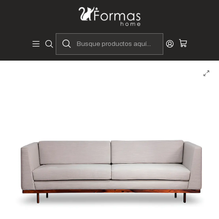
Diseñadores y Fabricantes Peruanos
Inicio
Hogar
Muebles de Sala
Sofás y Seccionales
Sofás
Sofá Capri - 3 Cuerpos