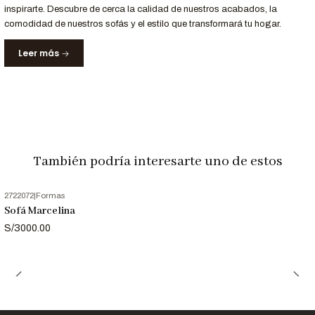
inspirarte. Descubre de cerca la calidad de nuestros acabados, la
comodidad de nuestros sofás y el estilo que transformará tu hogar.
Nota Importante
Las imágenes son referenciales. Los colores pueden variar
Leer más
ligeramente según la configuración de tu pantalla.
También podría interesarte uno de estos
2722072
|
Formas
Sofá Marcelina
S/3000.00