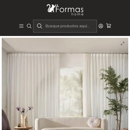
Diseñadores y Fabricantes Peruanos
Inicio
Hogar
Muebles de Sala
Sofás y Seccionales
Sofás Curvos
Sofá Curvo Noor