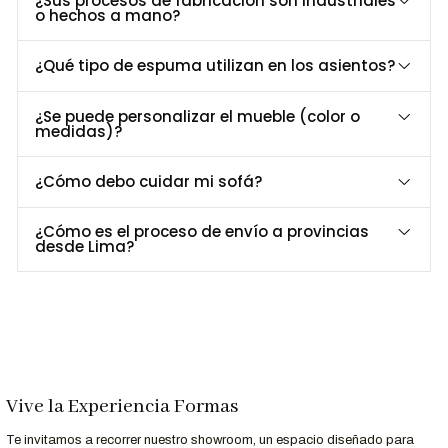
¿Sus procesos de fabricación son industriales
o hechos a mano?
Alto
75 cm
Material
Madera maciza
¿Qué tipo de espuma utilizan en los asientos?
Asiento
Espuma de alta densidad 27 kg de densidad
Revestimiento
Color personalizable / Boucle
¿Se puede personalizar el mueble (color o
medidas)?
Personalización a Tu Medida
¿Buscas un color específico o un acabado único? En
Formas
¿Cómo debo cuidar mi sofá?
Home Perú
, personalizamos el
sofá Noor
para que se adapte
perfectamente a tu espacio y estilo.
¿Cómo es el proceso de envío a provincias
desde Lima?
Contáctanos al 952-998-747
para más información.
Entrega Rápida y Garantía
Servicio
Detalle
Entrega
Recibe tu sofá en 10 días hábiles en Lima y
Vive la Experiencia Formas
Garantizada
principales ciudades de Perú.
Garantía
12 meses de respaldo en materiales y acabados.
Te invitamos a recorrer nuestro showroom, un espacio diseñado para