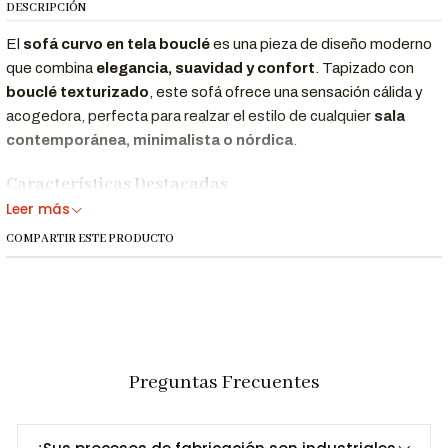
DESCRIPCIÓN
El
sofá curvo en tela bouclé
es una pieza de diseño moderno
que combina
elegancia, suavidad y confort
. Tapizado con
bouclé texturizado
, este sofá ofrece una sensación cálida y
acogedora, perfecta para realzar el estilo de cualquier
sala
contemporánea, minimalista o nórdica
.
Características Destacadas
Leer más
Diseño curvo moderno y elegante.
COMPARTIR ESTE PRODUCTO
Tela Bouclé Suave y Elegante
Estructura Sólida y Duradera
Color Neutro que Combina con Todo
Dimensiones y Especificaciones Técnicas
Preguntas Frecuentes
Especificación
Detalle
Largo
175 cm
Profundidad
80 cm