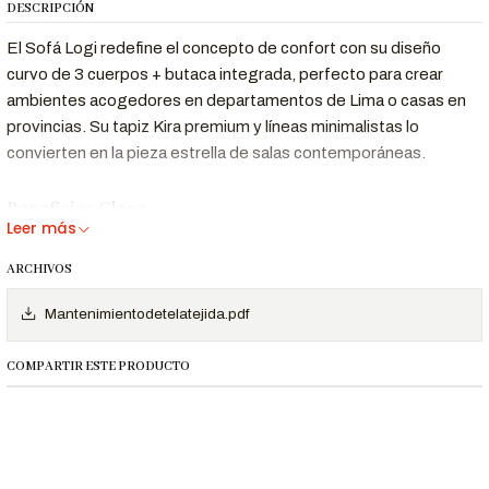
DESCRIPCIÓN
El Sofá Logi redefine el concepto de confort con su diseño
curvo de 3 cuerpos + butaca integrada, perfecto para crear
ambientes acogedores en departamentos de Lima o casas en
provincias. Su tapiz Kira premium y líneas minimalistas lo
convierten en la pieza estrella de salas contemporáneas.
Beneficios Clave
Leer más
Diseño
Líneas curvas y minimalistas que transforman
ARCHIVOS
Contemporáneo
cualquier espacio
Confort
Espuma de 30kg/m³ para soporte
Mantenimientodetelatejida.pdf
Excepcional
ergonómico que no se deforma
Calidad
COMPARTIR ESTE PRODUCTO
Madera maciza y tapiz de alta resistencia
Premium
Versatilidad de
Perfecto para salas, o espacios lounge
Uso