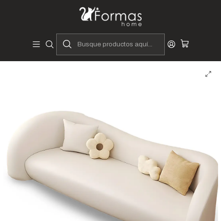
Diseñadores y Fabricantes Peruanos
Inicio
Hogar
Muebles de Sala
Sofás y Seccionales
Sofás Curvos
Sofá Curvo Logi