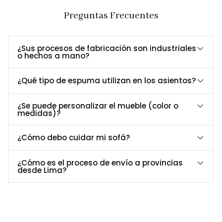
Dimensiones y Especificaciones
Preguntas Frecuentes
Especificación
Detalle
Largo
180 cm
Ancho
80 cm
¿Sus procesos de fabricación son industriales
o hechos a mano?
Alto
80 cm
Material estructura
Madera maciza
¿Qué tipo de espuma utilizan en los asientos?
Tapizado
Tela Kira
Densidad de espuma
30kg/m³
¿Se puede personalizar el mueble (color o
medidas)?
Personalización a tu medida
¿Cómo debo cuidar mi sofá?
¿Buscas un color o acabado específico? En
Formas Home
Perú
, personalizamos el
Sofá Logi
para que se adapte
¿Cómo es el proceso de envío a provincias
perfectamente a tu espacio y estilo.
desde Lima?
Contáctanos al 952-998-747
para más información.
Entrega y Garantía
Servicio
Detalle