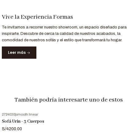
Entrega
Recibe tu sofá en
10 a 15 días hábiles
en Lima y
Garantizada
principales ciudades de Perú.
Vive la Experiencia Formas
Garantía
12 meses
de respaldo en materiales y acabados.
Te invitamos a recorrer nuestro showroom, un espacio diseñado para
inspirarte. Descubre de cerca la calidad de nuestros acabados, la
Nota Importante
comodidad de nuestros sofás y el estilo que transformará tu hogar.
Las imágenes son referenciales. Los colores pueden variar
ligeramente según la configuración de tu pantalla.
Leer más
También podría interesarte uno de estos
2724030
|
smooth linear
Sofá Urin - 3 Cuerpos
S/4200.00