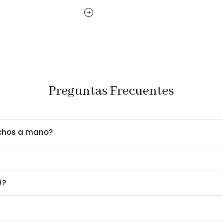
Entrega Garantizada
Recibe
Garantía
12 me
Nota Importante:
Las imágenes son referencia
configuración de tu pantalla.
Preguntas Frecuentes
echos a mano?
)?