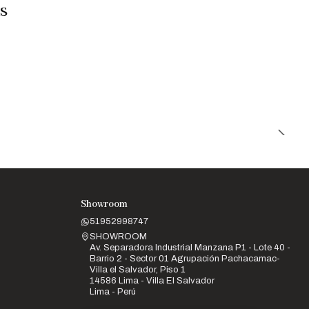
s
Showroom
51952998747
SHOWROOM
Av. Separadora Industrial Manzana P1 - Lote 40 -
Barrio 2 - Sector 01 Agrupación Pachacamac-
Villa el Salvador, Piso 1
14586 Lima - Villa El Salvador
Lima - Perú