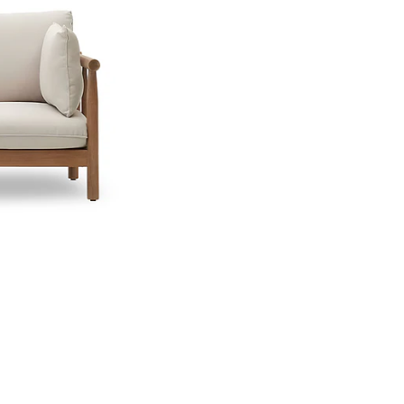
Dimensiones
Largo:
190
Colores
Tela en to
Disponibles
Uso
terrazas, j
Recomendado
Personalización a Tu
¿Buscas otro acabado o c
Personalizamos el
Sofá Di
¿Eres arquitecto o int
Si necesitas el
archivo 3D
d
facilitamos.
Llama al
952-998-747
para
Entrega y Garantía
Servicio
Detal