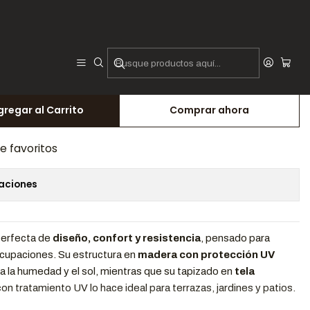
xterior
uerpos Exterior
gregar al Carrito
Comprar ahora
de favoritos
caciones
perfecta de
diseño, confort y resistencia
, pensado para
reocupaciones. Su estructura en
madera con protección UV
 a la humedad y el sol, mientras que su tapizado en
tela
on tratamiento UV lo hace ideal para terrazas, jardines y patios.