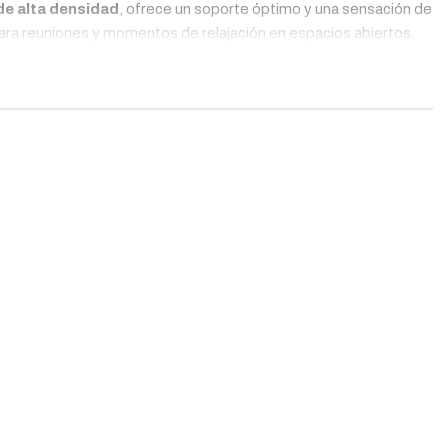
e alta densidad
, ofrece un soporte óptimo y una sensación de
ra reuniones y momentos de relajación en espacios abiertos.
u estilo versátil se adapta a cualquier terraza, balcón o jardín,
ealzando la decoración con un toque sofisticado.
abricado con
madera con protección UV
y tapizado en
tela
special para exteriores
, resistente a la humedad y los rayos
olares.
deal tanto para
hogares como para hoteles, restaurantes y
spacios lounge al aire libre
.
sientos de
espuma de alta densidad
, ideales para disfrutar
e largas horas de descanso.
ficaciones
 de madera Huayruro con protección UV, tapizado en
tela para
s con tratamiento UV
, espuma de alta densidad