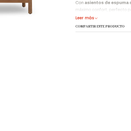
Con
asientos de espuma d
máximo confort, perfecto pa
Leer más
Beneficios Clave
COMPARTIR ESTE PRODUCTO
Diseño Moderno y
S
Funcional
r
F
Materiales de Alta
e
Resistencia
s
Perfecto para
I
Exteriores y Espacios
e
Comerciales
A
Confort Superior
d
Dimensiones y Especi
Especificación
Detalle
Estructura
Material
exteriore