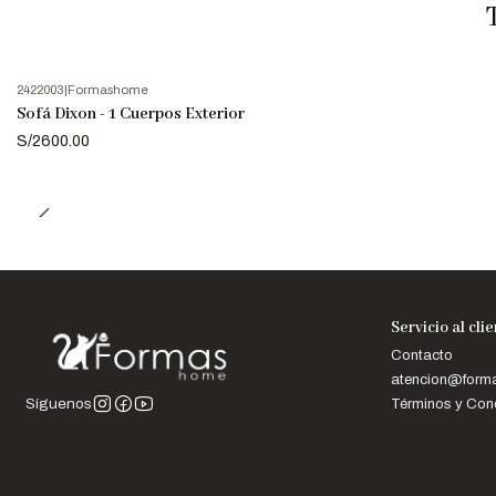
2422003
|
Formashome
Sofá Dixon - 1 Cuerpos Exterior
S/2600.00
Servicio al cli
Contacto
atencion@for
Términos y Con
Síguenos