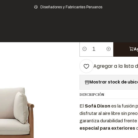
Hogar
Muebles de Terraza
Sofás de Terraza
Sofá Dixon - 3 Cuerpos E
Diseñadores y Fabricantes Peruanos
|
Sofá Dixon - 3 C
A
Cantidad
Agregar a la lista 
Mostrar stock de ubi
DESCRIPCIÓN
El
Sofá Dixon
es la fusión 
disfrutar al aire libre sin p
garantiza durabilidad frente
especial para exteriores
c