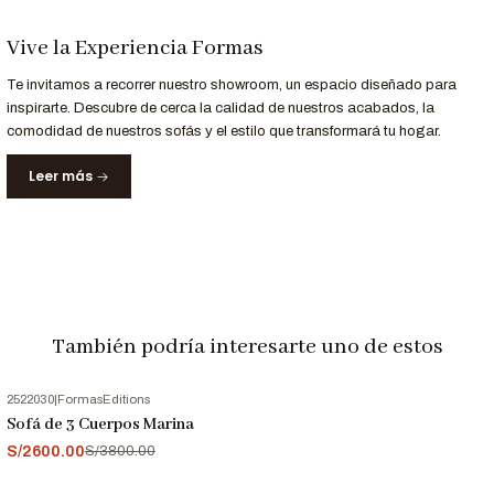
Contáctanos al 952-998-747
para más información.
Vive la Experiencia Formas
Nota Importante
Te invitamos a recorrer nuestro showroom, un espacio diseñado para
Las imágenes son referenciales. Los colores pueden variar
inspirarte. Descubre de cerca la calidad de nuestros acabados, la
comodidad de nuestros sofás y el estilo que transformará tu hogar.
ligeramente según la configuración de tu pantalla.
Leer más
También podría interesarte uno de estos
2522030
|
FormasEditions
-32%
OFF
Sofá de 3 Cuerpos Marina
S/2600.00
S/3800.00