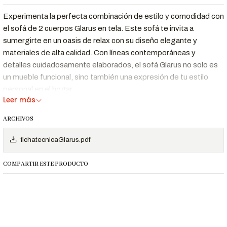
Experimenta la perfecta combinación de estilo y comodidad con
el sofá de 2 cuerpos Glarus en tela. Este sofá te invita a
sumergirte en un oasis de relax con su diseño elegante y
materiales de alta calidad. Con líneas contemporáneas y
detalles cuidadosamente elaborados, el sofá Glarus no solo es
un mueble funcional, sino también una expresión de tu estilo
personal en el hogar.
Leer más
Características Destacadas
ARCHIVOS
Diseño
Líneas contemporáneas que se adaptan a
fichatecnicaGlarus.pdf
Funcional y
cualquier estilo de decoración, desde lo
Moderno
minimalista hasta lo clásico.
COMPARTIR ESTE PRODUCTO
Asientos con espuma de alta densidad (25
Máximo
kg/m³) que ofrecen soporte ergonómico y
Confort
comodidad duradera.
Estructura
Fabricado con madera maciza y patas de
Robusta y
madera Tornillo, garantizando resistencia y