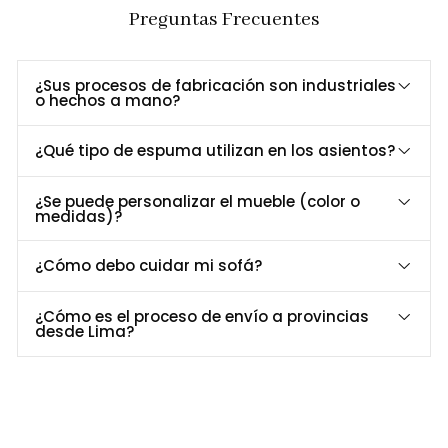
Duradera
estabilidad.
Preguntas Frecuentes
Revestimiento en tela Ankara, disponible en
Tapizado
varios colores para adaptarse a tu estilo
Elegante
personal.
¿Sus procesos de fabricación son industriales
o hechos a mano?
Dimensiones y Especificaciones Técnicas
¿Qué tipo de espuma utilizan en los asientos?
Especificación
Detalle
Largo
150
¿Se puede personalizar el mueble (color o
Profundidad
82
medidas)?
Alto
80
Material
Madera maciza y patas de madera Tornillo
¿Cómo debo cuidar mi sofá?
Asiento
Espuma de alta densidad (25 kg/m³)
Revestimiento
Tela Ankara
¿Cómo es el proceso de envío a provincias
desde Lima?
Personalización a Tu Medida
¿Buscas un color específico o un acabado único? En
Formas
Home Perú
, personalizamos el
Sofá Glarus
para que se
adapte perfectamente a tu espacio y estilo.