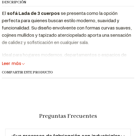
DESCRIPCIÓN
El
sofá Lada de 3 cuerpos
se presenta como la opción
perfecta para quienes buscan estilo moderno, suavidad y
funcionalidad. Su diseño envolvente con formas curvas suaves,
cojines mullidos y tapizado aterciopelado aporta una sensación
de calidez y sofisticación en cualquier sala.
Ideal para hogares modernos, departamentos o espacios de
descanso en oficinas, el sofá Lada se adapta fácilmente a
Leer más
cualquier estilo decorativo gracias a su
acabado en tela tipo
COMPARTIR ESTE PRODUCTO
gamuza negra
, sobria y elegante.
Beneficios:
Contemporáneo con brazos curvos anchos que aportan
estilo y confort.
Preguntas Frecuentes
Tela tipo gamuza de tacto suave, color negro intenso.
Relleno de espuma de alta densidad en asiento y respaldo
para mayor comodidad.