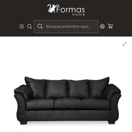
Diseñadores y Fabricantes Peruanos
Inicio
Hogar
Muebles de Sala
Sofás y Seccionales
Sofás
Sofá Lada de 3 Cuerpos