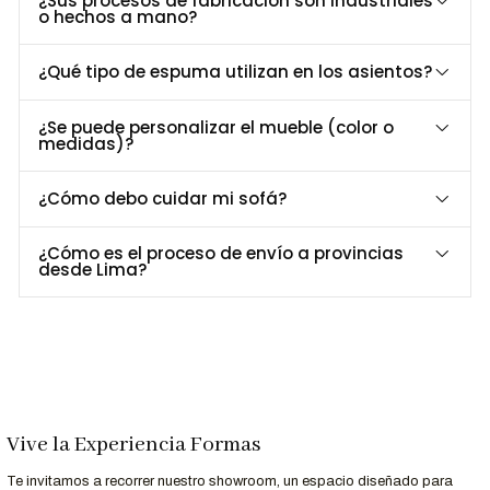
¿Sus procesos de fabricación son industriales
o hechos a mano?
Aporta elegancia y modernidad en espacios reducidos o
amplios.
¿Qué tipo de espuma utilizan en los asientos?
Dimensiones y Especificaciones
¿Se puede personalizar el mueble (color o
medidas)?
Especificación
Medida
Altura total
93 cm
¿Cómo debo cuidar mi sofá?
Largo
190 cm
Ancho
83 cm
¿Cómo es el proceso de envío a provincias
Estructura
Madera maciza y espuma de alta densidad
desde Lima?
Acabado de Patas
Ecológico Natural
Uso recomendado
Hogar, salas, hoteles
Opciones de Personalización
¿Buscas otro tapizado o acabado? Contáctanos para opciones
Vive la Experiencia Formas
personalizadas.
Te invitamos a recorrer nuestro showroom, un espacio diseñado para