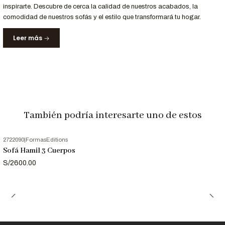
inspirarte. Descubre de cerca la calidad de nuestros acabados, la
Para Profesionales del Diseño
comodidad de nuestros sofás y el estilo que transformará tu hogar.
Leer más
Solicita el archivo 3D del sofá para incluirlo en tus proyectos de
arquitectura e interiorismo.
Llámanos al 952-998-747
para más información.
Entrega y Garantía
También podría interesarte uno de estos
Servicio
Detalle
Tiempo de entrega
12 a 18 días laborables.
Garantía
12 meses en estructura y materiales.
2722090
|
FormasEditions
Sofá Hamil 3 Cuerpos
S/2600.00
Nota:
Las imágenes son referenciales. Los colores pueden
variar según la configuración de tu pantalla.