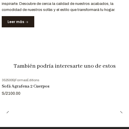
inspirarte. Descubre de cerca la calidad de nuestros acabados, la
Para Profesionales del Diseño
comodidad de nuestros sofás y el estilo que transformará tu hogar.
Leer más
Solicita el archivo 3D del sofá Rimma para incluirlo en tus
proyectos de arquitectura e interiorismo.
Llámanos al 952-998-747
para más información.
Entrega y Garantía
También podría interesarte uno de estos
Servicio
Detalle
Tiempo de entrega
12 a 18 días laborables.
Garantía
12 meses en estructura y materiales.
3525005
|
FormasEditions
Sofá Agrafena 2 Cuerpos
S/2100.00
Nota:
Las imágenes son referenciales. Los colores pueden
variar según la configuración de tu pantalla.