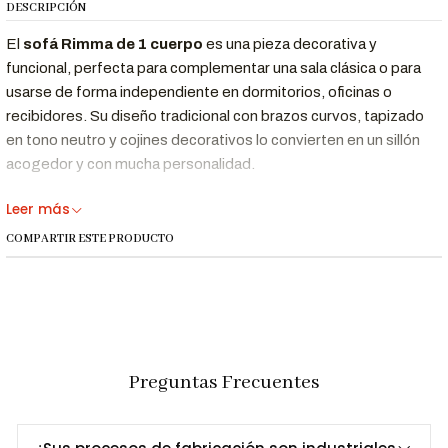
DESCRIPCIÓN
El
sofá Rimma de 1 cuerpo
es una pieza decorativa y
funcional, perfecta para complementar una sala clásica o para
usarse de forma independiente en dormitorios, oficinas o
recibidores. Su diseño tradicional con brazos curvos, tapizado
en tono neutro y cojines decorativos lo convierten en un sillón
acogedor y con mucha personalidad.
Además, sus
patas torneadas de madera
le dan un acabado
Leer más
elegante y artesanal, ideal para ambientes cálidos y refinados.
COMPARTIR ESTE PRODUCTO
Beneficios:
Preguntas Frecuentes
Ideal para dormitorios, salas auxiliares, oficinas o
recibidores.
Aporta un toque elegante a cualquier rincón.