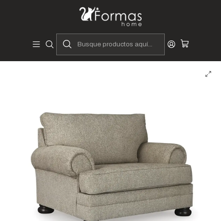
Diseñadores y Fabricantes Peruanos
Inicio
Hogar
Muebles de Sala
Sofás y Seccionales
Sofás
Sofá Rimma de 1 Cuerpo