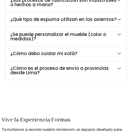
¿Sus procesos de fabricación son industriales
o hechos a mano?
Estética y confort listos para usar.
Combina con los modelos Rimma de 2 y 3 cuerpos.
¿Qué tipo de espuma utilizan en los asientos?
Dimensiones y Especificaciones
¿Se puede personalizar el mueble (color o
medidas)?
Especificación
Medida
Altura total
90 cm
¿Cómo debo cuidar mi sofá?
Largo
104 cm
Ancho
83 cm
¿Cómo es el proceso de envío a provincias
Estructura
Madera maciza y espuma de alta densidad
desde Lima?
Acabado de Patas
Ecológico Natural
Uso recomendado
Hogar, salas, hoteles
Opciones de Personalización
¿Buscas otro tapizado o acabado? Contáctanos para opciones
Vive la Experiencia Formas
personalizadas.
Te invitamos a recorrer nuestro showroom, un espacio diseñado para