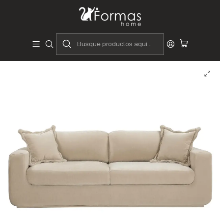
Diseñadores y Fabricantes Peruanos
Inicio
Hogar
Muebles de Sala
Sofás y Seccionales
Sofás
Sofá Miri - 3 Cuerpos