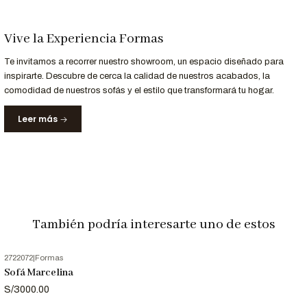
Asiento
Espuma de 27 KG Densidad.
Vive la Experiencia Formas
Personalización a Tu Medida
Te invitamos a recorrer nuestro showroom, un espacio diseñado para
inspirarte. Descubre de cerca la calidad de nuestros acabados, la
¿Buscas un acabado o tamaño específico?
comodidad de nuestros sofás y el estilo que transformará tu hogar.
Personaliza el Sofá Miri para adaptarlo perfectamente a tu
Leer más
espacio y estilo.
Contáctanos al
952-998-747
para más detalles.
Entrega y Garantía
También podría interesarte uno de estos
Servicio
Detalle
Entrega
Recibe tu sofá en 7 días laborables.
2722072
|
Formas
Garantizada
Sofá Marcelina
12 meses de respaldo para materiales y
Garantía
S/3000.00
acabados.