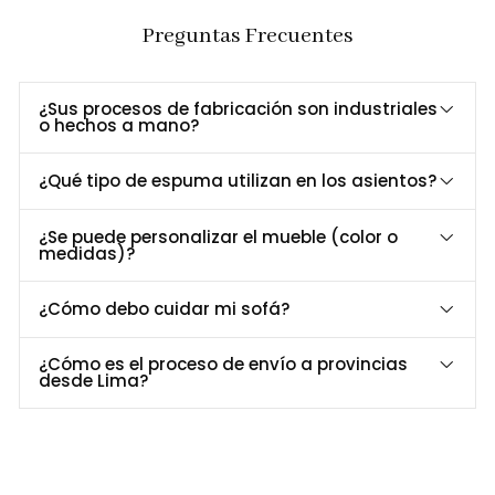
Beneficios Clave
Preguntas Frecuentes
Diseño moderno y minimalista
, con líneas suaves y
atemporales.
¿Sus procesos de fabricación son industriales
Fabricado en Lima, Perú
, con procesos de alta calidad.
o hechos a mano?
Tapizado en tonos neutros
, adaptable a múltiples estilos
decorativos.
¿Qué tipo de espuma utilizan en los asientos?
Confort garantizado
, gracias a cojines de espuma de alta
densidad y respaldo ergonómico.
¿Se puede personalizar el mueble (color o
medidas)?
Dimensiones y Especificaciones
¿Cómo debo cuidar mi sofá?
Especificación
Detalle
¿Cómo es el proceso de envío a provincias
Largo
190 cm
desde Lima?
Profundidad
80 cm
Alto
82 cm
Estructura interna madera maciza, Tela
Material
Personalizable.