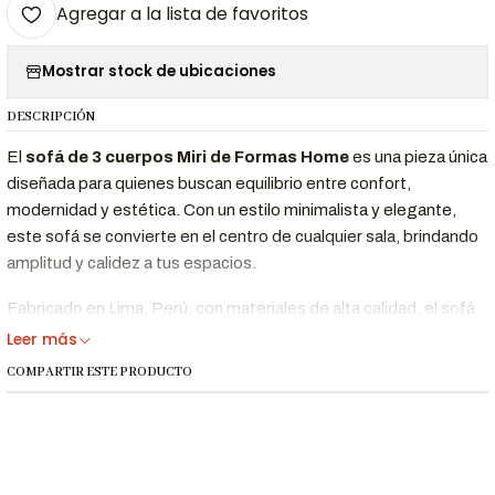
Agregar a la lista de favoritos
Mostrar stock de ubicaciones
DESCRIPCIÓN
El
sofá de 3 cuerpos Miri de Formas Home
es una pieza única
diseñada para quienes buscan equilibrio entre confort,
modernidad y estética. Con un estilo minimalista y elegante,
este sofá se convierte en el centro de cualquier sala, brindando
amplitud y calidez a tus espacios.
Fabricado en Lima, Perú, con materiales de alta calidad, el sofá
Miri es ideal tanto para proyectos de
diseño de interiores
Leer más
residenciales
como para departamentos y salas sociales. Su
COMPARTIR ESTE PRODUCTO
tapizado en tonos claros lo hace versátil, aportando frescura y
luminosidad al ambiente.