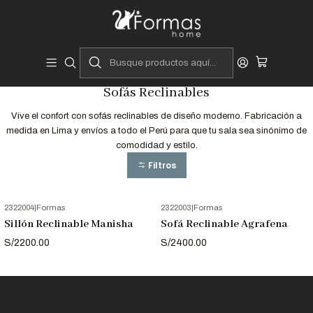
Diseñadores y Fabricantes Peruanos
Inicio
Hogar
Muebles de Sala
Sofás y Seccionales
Sofás Reclinables
Sofás Reclinables
Vive el confort con sofás reclinables de diseño moderno. Fabricación a
medida en Lima y envíos a todo el Perú para que tu sala sea sinónimo de
comodidad y estilo.
Filtros
2322004
|
Formas
2322003
|
Formas
Sillón Reclinable Manisha
Sofá Reclinable Agrafena
S/2200.00
S/2400.00