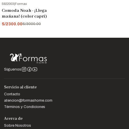
5922003
|
Formas
-23%
OFF
Comoda Noah - ¡Llega
mañana! (color capri)
S/2300.00
S/3000.00
Síguenos
Servicio al cliente
Contacto
atencion@formashome.com
Términos y Condiciones
Acerca de
Sobre Nosotros