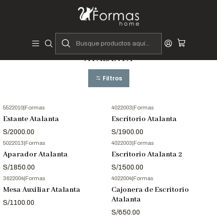
Diseñadores y Fabricantes Peruanos
Inicio
Colecciones
ATALANTA
ATALANTA
Filtros
5522010
|
Formas
4022003
|
Formas
Estante Atalanta
Escritorio Atalanta
S/2000.00
S/1900.00
5022013
|
Formas
4022003
|
Formas
Aparador Atalanta
Escritorio Atalanta 2
S/1850.00
S/1500.00
3622004
|
Formas
4022004
|
Formas
Mesa Auxiliar Atalanta
Cajonera de Escritorio
Atalanta
S/1100.00
S/650.00