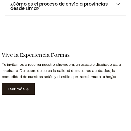
¿Cómo es el proceso de envío a provincias
Espuma de alta densidad (25 kg/m³)
desde Lima?
Revestimiento en tela Montreal (acabado aterciopelado)
Capacidad: 6 personas
Personalización a Tu Medida
¿Deseas otro tono o tapiz?
Vive la Experiencia Formas
Contáctanos al 952-998-747
para personalizar el
Juego
Te invitamos a recorrer nuestro showroom, un espacio diseñado para
Lokka
según tu estilo y espacio.
inspirarte. Descubre de cerca la calidad de nuestros acabados, la
comodidad de nuestros sofás y el estilo que transformará tu hogar.
Entrega y Garantía
Leer más
Servicio
Detalle
Entrega
Recíbelo en
10 a 15 días hábiles
Garantizada
12 meses
de respaldo para materiales y
Garantía
acabados