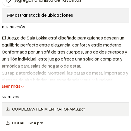
Agregar a la lista de favoritos
Mostrar stock de ubicaciones
DESCRIPCIÓN
El Juego de Sala Lokka está diseñado para quienes desean un
equilibrio perfecto entre elegancia, confort y estilo moderno.
Conformado por un sofá de tres cuerpos, uno de dos cuerpos y
un sillón individual, este juego ofrece una solución completa y
armónica para salas de hogar o de estar.
Su tapiz aterciopelado Montreal, las patas de metal importado y
el respaldo alto brindan una experiencia visual y funcional
Leer más
sofisticada. A esto se suma una estructura resistente de
madera maciza y espuma de alta densidad (25 kg/m³) que
ARCHIVOS
aseguran durabilidad y comodidad superior para hasta seis
personas.
GUIADEMANTENIMIENTO-FORMAS.pdf
Beneficios Clave
FICHALOKKA.pdf
Diseño