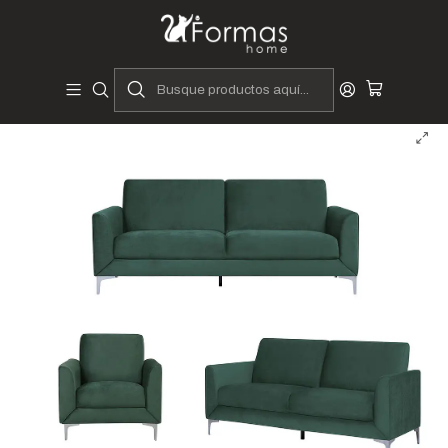
Diseñadores y Fabricantes Peruanos
Inicio
Hogar
Muebles de Sala
Juego de sala Lokka