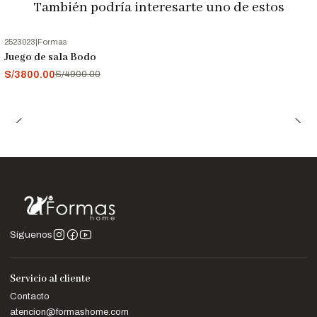
También podría interesarte uno de estos
Nota Importante
Las imágenes son referenciales. Los colores pueden variar
2523023
|
Formas
-22%
OFF
ligeramente según la configuración de tu pantalla.
Juego de sala Bodo
S/3800.00
S/4900.00
Síguenos
Servicio al cliente
Contacto
atencion@formashome.com